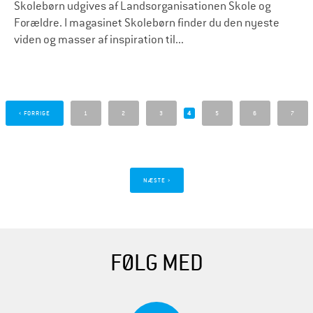
Skolebørn udgives af Landsorganisationen Skole og
Forældre. I magasinet Skolebørn finder du den nyeste
viden og masser af inspiration til...
S
i
‹ FORRIGE
1
2
3
4
5
6
7
d
e
r
NÆSTE ›
FØLG MED