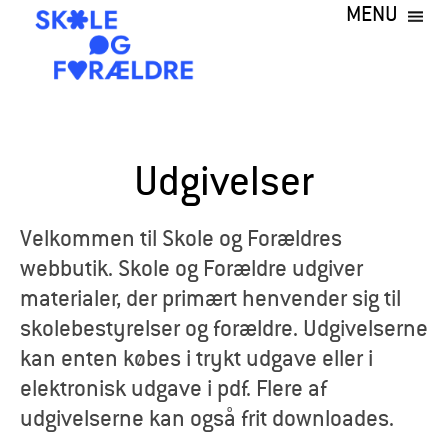
MENU
Gå
til
hovedindhold
S
k
Udgivelser
o
l
Velkommen til Skole og Forældres
webbutik. Skole og Forældre udgiver
e
materialer, der primært henvender sig til
o
skolebestyrelser og forældre. Udgivelserne
kan enten købes i trykt udgave eller i
g
elektronisk udgave i pdf. Flere af
F
udgivelserne kan også frit downloades.