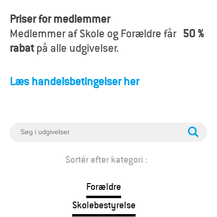
o
Priser for medlemmer
r
Medlemmer af Skole og Forældre får
50 %
æ
rabat
på alle udgivelser.
l
Læs handelsbetingelser her
d
r
e
S
ø
g
Sortér efter kategori :
Forældre
Skolebestyrelse