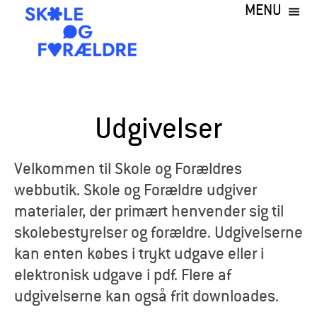
MENU
Gå
til
hovedindhold
S
k
Udgivelser
o
l
Velkommen til Skole og Forældres
webbutik. Skole og Forældre udgiver
e
materialer, der primært henvender sig til
o
skolebestyrelser og forældre. Udgivelserne
kan enten købes i trykt udgave eller i
g
elektronisk udgave i pdf. Flere af
F
udgivelserne kan også frit downloades.