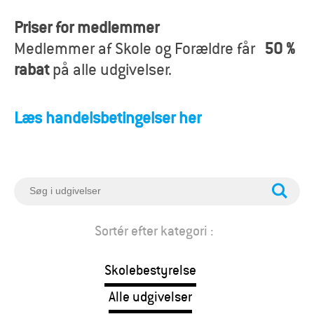
o
Priser for medlemmer
r
Medlemmer af Skole og Forældre får
50 %
æ
rabat
på alle udgivelser.
l
Læs handelsbetingelser her
d
r
e
S
ø
g
Sortér efter kategori :
Skolebestyrelse
Alle udgivelser