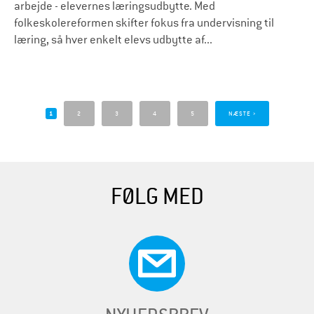
arbejde - elevernes læringsudbytte. Med
folkeskolereformen skifter fokus fra undervisning til
læring, så hver enkelt elevs udbytte af...
S
i
1
2
3
4
5
NÆSTE ›
d
e
r
FØLG MED