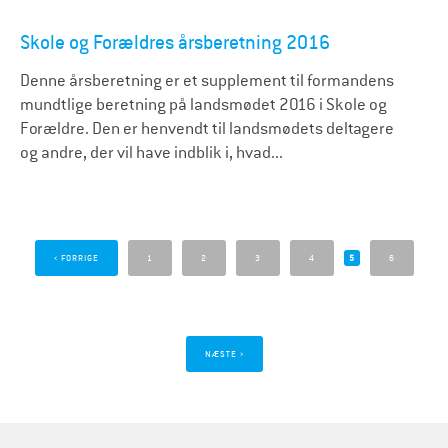
Skole og Forældres årsberetning 2016
Denne årsberetning er et supplement til formandens
mundtlige beretning på landsmødet 2016 i Skole og
Forældre. Den er henvendt til landsmødets deltagere
og andre, der vil have indblik i, hvad...
S
i
‹ FORRIGE
1
2
3
4
5
6
d
e
r
NÆSTE ›