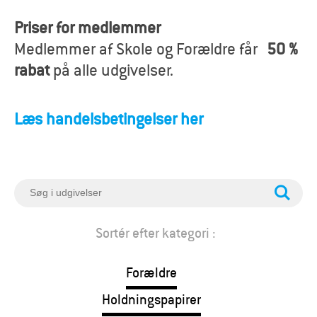
o
Priser for medlemmer
r
Medlemmer af Skole og Forældre får
50 %
æ
rabat
på alle udgivelser.
l
Læs handelsbetingelser her
d
r
e
S
ø
g
Sortér efter kategori :
Forældre
Holdningspapirer