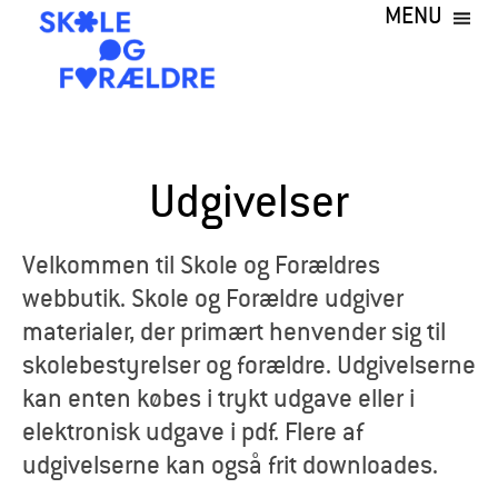
MENU
Gå
til
hovedindhold
S
k
Udgivelser
o
l
Velkommen til Skole og Forældres
webbutik. Skole og Forældre udgiver
e
materialer, der primært henvender sig til
o
skolebestyrelser og forældre. Udgivelserne
kan enten købes i trykt udgave eller i
g
elektronisk udgave i pdf. Flere af
F
udgivelserne kan også frit downloades.