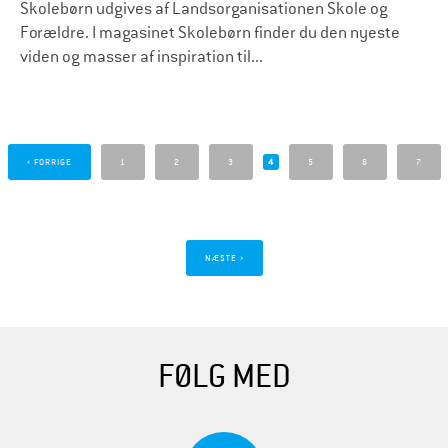
Skolebørn udgives af Landsorganisationen Skole og
Forældre. I magasinet Skolebørn finder du den nyeste
viden og masser af inspiration til...
S
i
‹ FORRIGE
1
2
3
4
5
6
7
d
e
r
NÆSTE ›
FØLG MED