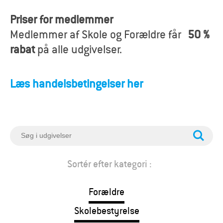
o
Priser for medlemmer
r
Medlemmer af Skole og Forældre får
50 %
æ
rabat
på alle udgivelser.
l
Læs handelsbetingelser her
d
r
e
S
ø
g
Sortér efter kategori :
Forældre
Skolebestyrelse