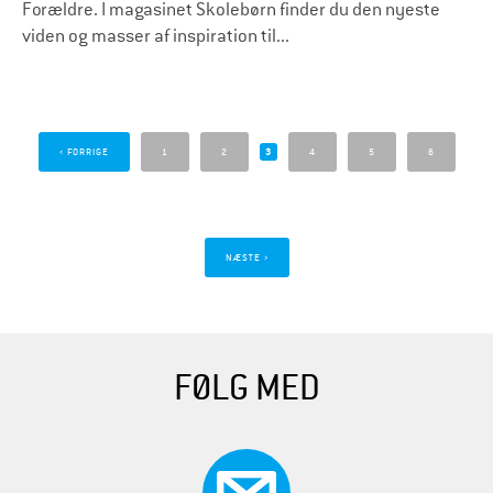
Forældre. I magasinet Skolebørn finder du den nyeste
viden og masser af inspiration til...
S
i
‹ FORRIGE
1
2
3
4
5
6
d
e
r
NÆSTE ›
FØLG MED