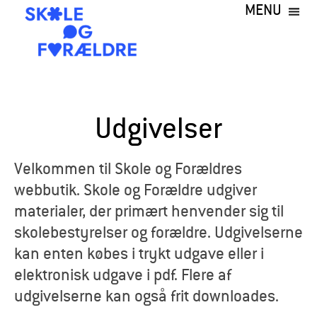
MENU
Gå
til
hovedindhold
S
k
Udgivelser
o
l
Velkommen til Skole og Forældres
webbutik. Skole og Forældre udgiver
e
materialer, der primært henvender sig til
o
skolebestyrelser og forældre. Udgivelserne
kan enten købes i trykt udgave eller i
g
elektronisk udgave i pdf. Flere af
F
udgivelserne kan også frit downloades.