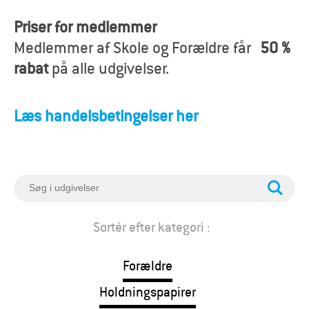
o
Priser for medlemmer
r
Medlemmer af Skole og Forældre får
50 %
æ
rabat
på alle udgivelser.
l
Læs handelsbetingelser her
d
r
e
S
ø
g
Sortér efter kategori :
Forældre
Holdningspapirer