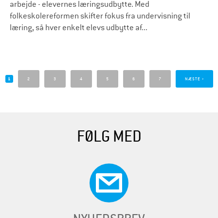
arbejde - elevernes læringsudbytte. Med
folkeskolereformen skifter fokus fra undervisning til
læring, så hver enkelt elevs udbytte af...
S
i
1
2
3
4
5
6
7
NÆSTE ›
d
e
r
FØLG MED