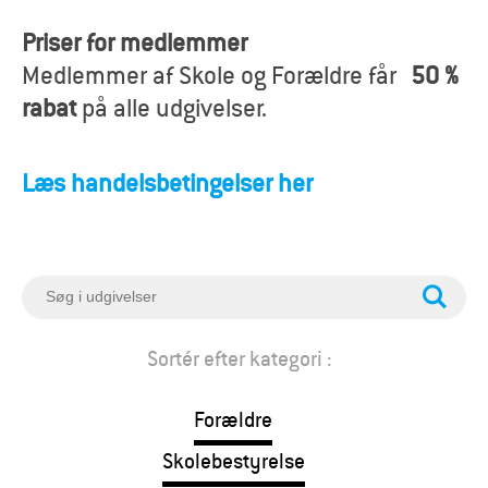
o
Priser for medlemmer
r
Medlemmer af Skole og Forældre får
50 %
æ
rabat
på alle udgivelser.
l
Læs handelsbetingelser her
d
r
e
S
ø
g
Sortér efter kategori :
Forældre
Skolebestyrelse