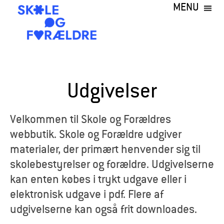
MENU
Gå
til
hovedindhold
S
k
Udgivelser
o
l
Velkommen til Skole og Forældres
webbutik. Skole og Forældre udgiver
e
materialer, der primært henvender sig til
o
skolebestyrelser og forældre. Udgivelserne
kan enten købes i trykt udgave eller i
g
elektronisk udgave i pdf. Flere af
F
udgivelserne kan også frit downloades.