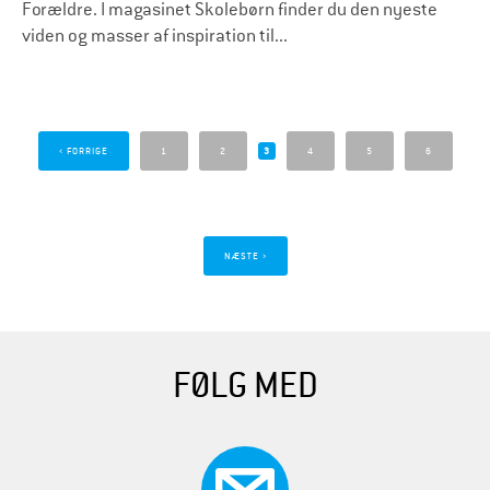
Forældre. I magasinet Skolebørn finder du den nyeste
viden og masser af inspiration til...
S
i
‹ FORRIGE
1
2
3
4
5
6
d
e
r
NÆSTE ›
FØLG MED