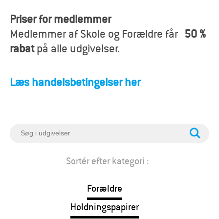
o
Priser for medlemmer
r
Medlemmer af Skole og Forældre får
50 %
æ
rabat
på alle udgivelser.
l
Læs handelsbetingelser her
d
r
e
S
ø
g
Sortér efter kategori :
Forældre
Holdningspapirer