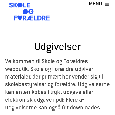
MENU
Gå
til
hovedindhold
S
k
Udgivelser
o
l
Velkommen til Skole og Forældres
webbutik. Skole og Forældre udgiver
e
materialer, der primært henvender sig til
o
skolebestyrelser og forældre. Udgivelserne
kan enten købes i trykt udgave eller i
g
elektronisk udgave i pdf. Flere af
F
udgivelserne kan også frit downloades.