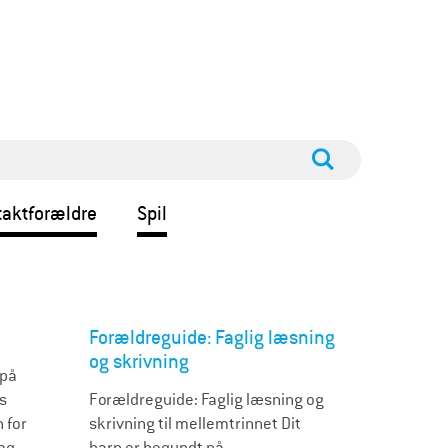
aktforældre
Spil
Forældreguide: Faglig læsning
og skrivning
 på
es
Forældreguide: Faglig læsning og
 for
skrivning til mellemtrinnet Dit
 og
barn er begyndt på