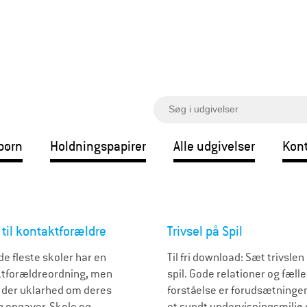
S
ø
g
børn
Holdningspapirer
Alle udgivelser
Kont
 til kontaktforældre
Trivsel på Spil
de fleste skoler har en
Til fri download: Sæt trivslen
tforældreordning, men
spil. Gode relationer og fæll
r der uklarhed om deres
forståelse er forudsætningen
og opgaver. Skole og
et sundt undervisningsmiljø