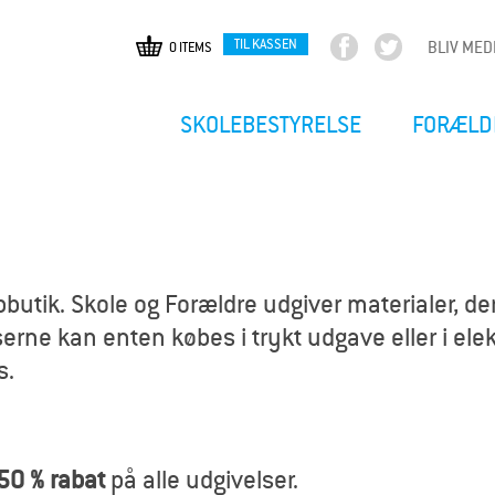
TIL KASSEN
BLIV ME
0 ITEMS
F
T
Gå
a
w
til
c
i
hovedindhold
SKOLEBESTYRELSE
FORÆLD
e
t
b
t
o
e
o
r
k
utik. Skole og Forældre udgiver materialer, der
erne kan enten købes i trykt udgave eller i elekt
s.
50 % rabat
på alle udgivelser.