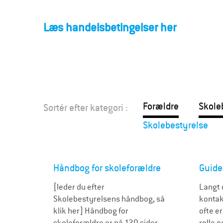
F
o
Læs handelsbetingelser her
r
æ
l
Forældre
Skole
Sortér efter kategori :
d
Skolebestyrelse
r
e
Håndbog for skoleforældre
Guide
[leder du efter
Langt 
Skolebestyrelsens håndbog, så
kontak
klik her] Håndbog for
ofte e
skoleforældre er på 120 sider
rolle 