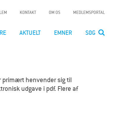
DLEM
KONTAKT
OM OS
MEDLEMSPORTAL
RE
AKTUELT
EMNER
SØG
 primært henvender sig til
ronisk udgave i pdf. Flere af