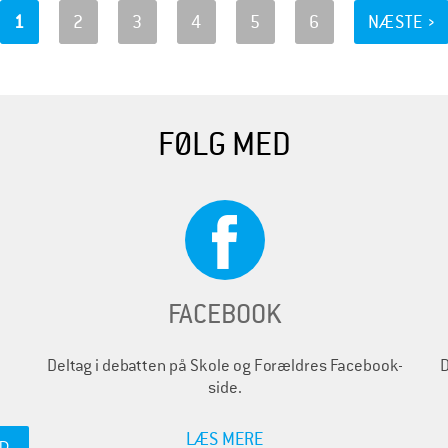
1
2
3
4
5
6
NÆSTE ›
FØLG MED
FACEBOOK
Deltag i debatten på Skole og Forældres Facebook-
D
side.
LÆS MERE