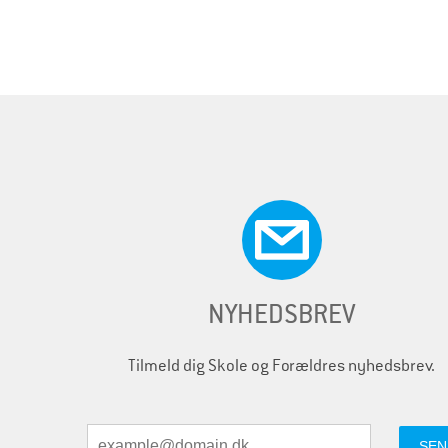
i
d
e
r
NYHEDSBREV
Tilmeld dig Skole og Forældres nyhedsbrev.