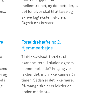
r
mellemtrinnet, og det betyder, at
n...
det for alvor skal til at læse og
skrive fagtekster i skolen.
Fagtekster kræver...
ve
Forældrehæfte nr. 2:
Hjemmearbejde
om
Til fri download: Hvad skal
børnene lære - i skolen og som
sens
hjemmearbejde? Engang var
r og
lektier det, man ikke kunne nå i
d i
timen. Sådan er det ikke mere.
til
På mange skoler er lektier en
anden måde at...