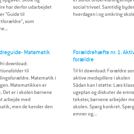
re har derfor udarbejdet
social trivsel. Samtidig byde
er ”Guide til
hverdagen i og omkring skole
tforældre”, som
e...
dreguide- Matematik
Forældrehæfte nr. 1: Akti
forældre
 fri download:
tionsfolder til
Til fri download: Forældre s
lingsforældre. Matematik i
aktive medspillere i skolen
gen. Matematikken er
Sådan kan I støtte: Læs klas
t. Det er i skolen børnene
ugeplan og diskuter de emne
at arbejde med
tekster, børnene arbejder me
tik, men de kender den
skolen. Spørg konkret. Spørg 
emner og...