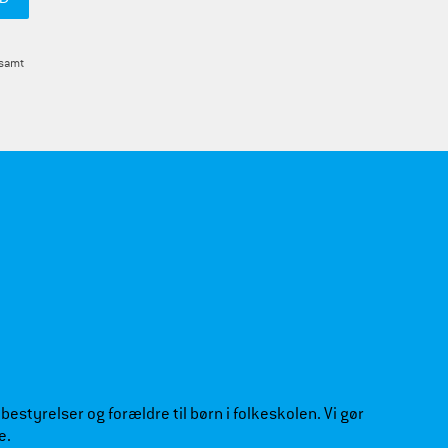
 samt
estyrelser og forældre til børn i folkeskolen. Vi gør
e.