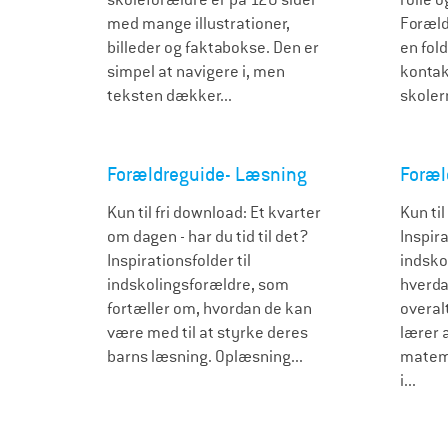
med mange illustrationer,
Foræld
billeder og faktabokse. Den er
en fold
simpel at navigere i, men
kontak
teksten dækker...
skolern
Forældreguide- Læsning
Foræl
Kun til fri download: Et kvarter
Kun til
om dagen - har du tid til det?
Inspira
Inspirationsfolder til
indsko
indskolingsforældre, som
hverda
fortæller om, hvordan de kan
overal
være med til at styrke deres
lærer 
barns læsning. Oplæsning...
matema
i...
S