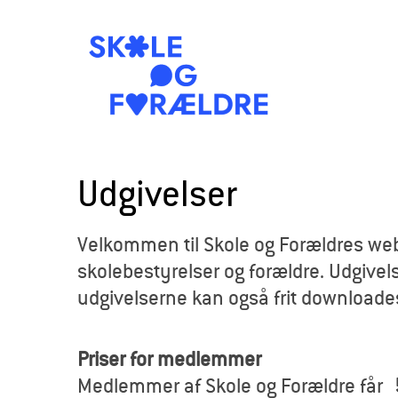
S
k
Udgivelser
o
Velkommen til Skole og Forældres webb
l
skolebestyrelser og forældre. Udgivels
e
udgivelserne kan også frit downloade
o
Priser for medlemmer
g
Medlemmer af Skole og Forældre får