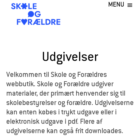
MENU
Gå
til
hovedindhold
S
k
Udgivelser
o
l
Velkommen til Skole og Forældres
webbutik. Skole og Forældre udgiver
e
materialer, der primært henvender sig til
o
skolebestyrelser og forældre. Udgivelserne
kan enten købes i trykt udgave eller i
g
elektronisk udgave i pdf. Flere af
F
udgivelserne kan også frit downloades.