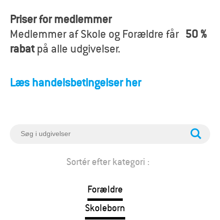
o
Priser for medlemmer
r
Medlemmer af Skole og Forældre får
50 %
æ
rabat
på alle udgivelser.
l
Læs handelsbetingelser her
d
r
e
S
ø
g
Sortér efter kategori :
Forældre
Skolebørn