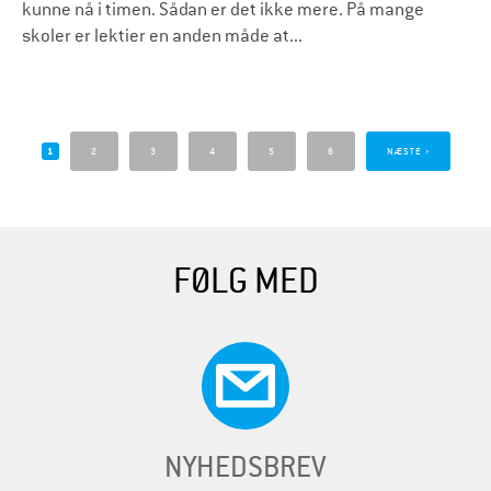
kunne nå i timen. Sådan er det ikke mere. På mange
skoler er lektier en anden måde at...
S
i
1
2
3
4
5
6
NÆSTE ›
d
e
r
FØLG MED
NYHEDSBREV