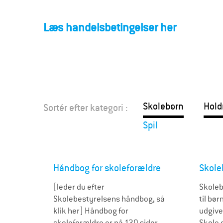
F
o
Læs handelsbetingelser her
r
æ
l
Skolebørn
Hold
Sortér efter kategori :
d
Spil
r
e
Håndbog for skoleforældre
Skole
[leder du efter
Skoleb
Skolebestyrelsens håndbog, så
til bør
klik her] Håndbog for
udgive
skoleforældre er på 120 sider
Skole 