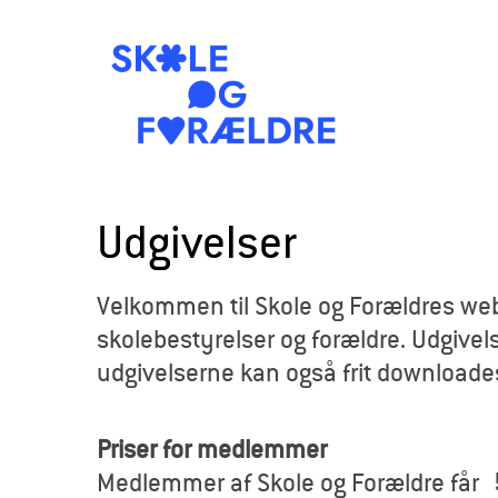
S
k
Udgivelser
o
Velkommen til Skole og Forældres webb
l
skolebestyrelser og forældre. Udgivels
e
udgivelserne kan også frit downloade
o
Priser for medlemmer
g
Medlemmer af Skole og Forældre får