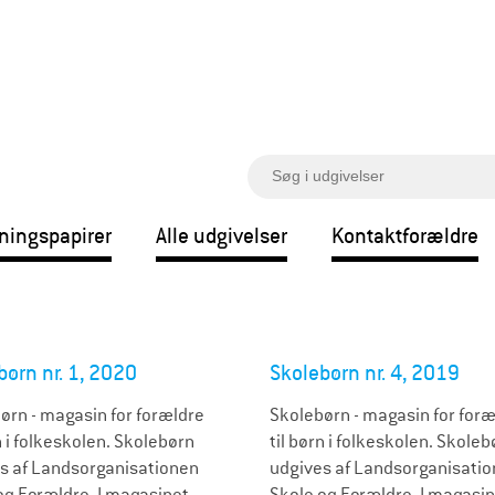
S
ø
g
ningspapirer
Alle udgivelser
Kontaktforældre
børn nr. 1, 2020
Skolebørn nr. 4, 2019
ørn - magasin for forældre
Skolebørn - magasin for foræ
n i folkeskolen. Skolebørn
til børn i folkeskolen. Skoleb
s af Landsorganisationen
udgives af Landsorganisati
og Forældre. I magasinet
Skole og Forældre. I magasi