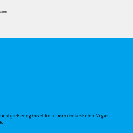
 samt
estyrelser og forældre til børn i folkeskolen. Vi gør
e.