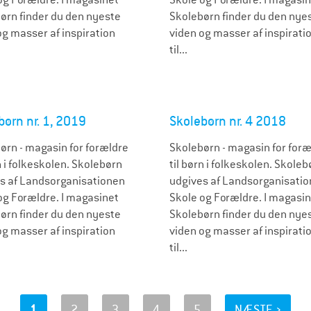
ørn finder du den nyeste
Skolebørn finder du den nye
og masser af inspiration
viden og masser af inspirati
til...
børn nr. 1, 2019
Skolebørn nr. 4 2018
ørn - magasin for forældre
Skolebørn - magasin for foræ
n i folkeskolen. Skolebørn
til børn i folkeskolen. Skoleb
s af Landsorganisationen
udgives af Landsorganisati
og Forældre. I magasinet
Skole og Forældre. I magasi
ørn finder du den nyeste
Skolebørn finder du den nye
og masser af inspiration
viden og masser af inspirati
til...
1
2
3
4
5
NÆSTE ›