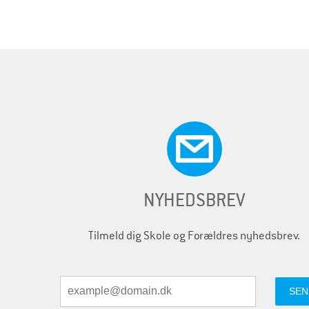
d
e
r
NYHEDSBREV
Tilmeld dig Skole og Forældres nyhedsbrev.