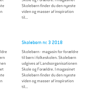
ste
Skolebørn finder du den nyeste
on
viden og masser af inspiration
til...
Skolebørn nr. 3 2018
ldre
Skolebørn - magasin for forældre
ørn
til børn i folkeskolen. Skolebørn
onen
udgives af Landsorganisationen
net
Skole og Forældre. I magasinet
ste
Skolebørn finder du den nyeste
on
viden og masser af inspiration
til...