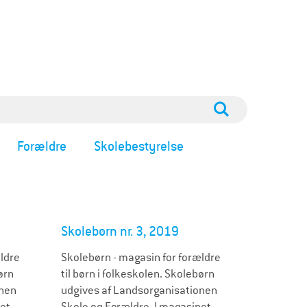
Forældre
Skolebestyrelse
Skolebørn nr. 3, 2019
ldre
Skolebørn - magasin for forældre
ørn
til børn i folkeskolen. Skolebørn
onen
udgives af Landsorganisationen
net
Skole og Forældre. I magasinet