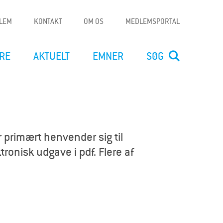
DLEM
KONTAKT
OM OS
MEDLEMSPORTAL
RE
AKTUELT
EMNER
SØG
 primært henvender sig til
ronisk udgave i pdf. Flere af