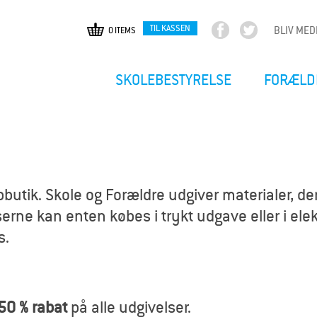
TIL KASSEN
BLIV ME
0 ITEMS
F
T
Gå
a
w
til
c
i
hovedindhold
SKOLEBESTYRELSE
FORÆLD
e
t
b
t
o
e
o
r
k
utik. Skole og Forældre udgiver materialer, der
erne kan enten købes i trykt udgave eller i elekt
s.
50 % rabat
på alle udgivelser.