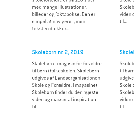
med mange illustrationer,
Skoleb
billeder og faktabokse. Den er
viden 
simpel at navigere i, men
til...
teksten dækker...
Skolebørn nr. 2, 2019
Skole
Skolebørn - magasin for forældre
Skoleb
til børn i folkeskolen. Skolebørn
til bør
udgives af Landsorganisationen
udgive
Skole og Forældre. I magasinet
Skole 
Skolebørn finder du den nyeste
Skoleb
viden og masser af inspiration
viden 
til...
til...
S
i