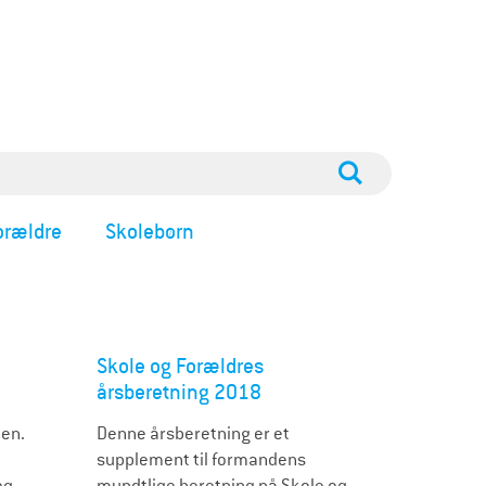
orældre
Skolebørn
Skole og Forældres
årsberetning 2018
len.
Denne årsberetning er et
supplement til formandens
og
mundtlige beretning på Skole og