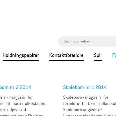
S
ø
g
Holdningspapirer
Kontaktforældre
Spil
F
børn nr. 2 2014
Skolebørn nr. 1 2014
ørn - magasin for
Skolebørn - magasin for
re til børn i folkeskolen.
forældre til børn i folkesko
ørn udgives af
Skolebørn udgives af
rganisationen Skole og
Landsorganisationen Skole 