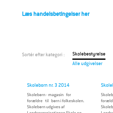
F
o
Læs handelsbetingelser her
r
æ
l
Skolebestyrelse
Sortér efter kategori :
d
Alle udgivelser
r
e
Skolebørn nr. 3 2014
Skole
Skolebørn - magasin for
Skoleb
forældre til børn i folkeskolen.
foræld
Skolebørn udgives af
Skoleb
Landsorganisationen Skole og
Landso