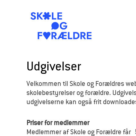
S
k
Udgivelser
o
Velkommen til Skole og Forældres webb
l
skolebestyrelser og forældre. Udgivels
e
udgivelserne kan også frit downloade
o
Priser for medlemmer
g
Medlemmer af Skole og Forældre får