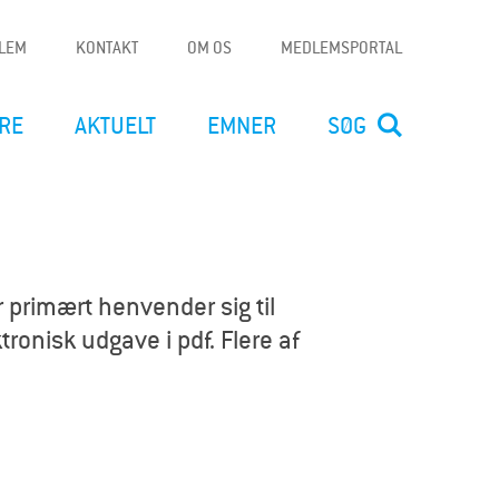
DLEM
KONTAKT
OM OS
MEDLEMSPORTAL
RE
AKTUELT
EMNER
SØG
 primært henvender sig til
ronisk udgave i pdf. Flere af