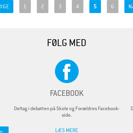
RIGE
1
2
3
4
5
6
N
FØLG MED
FACEBOOK
Deltag i debatten på Skole og Forældres Facebook-
D
side.
LÆS MERE