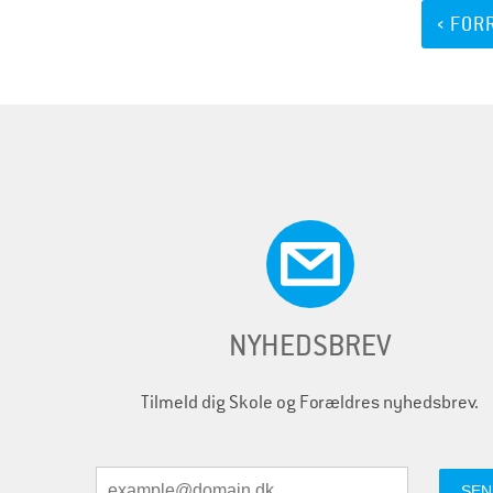
i
‹ FOR
d
e
r
NYHEDSBREV
Tilmeld dig Skole og Forældres nyhedsbrev.