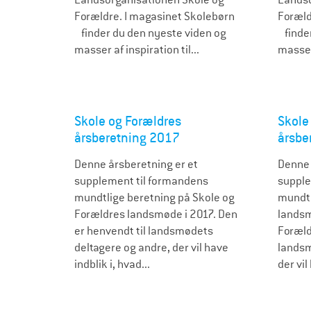
Forældre. I magasinet Skolebørn
Foræld
finder du den nyeste viden og
finder
masser af inspiration til...
masser 
Skole og Forældres
Skole
årsberetning 2017
årsbe
Denne årsberetning er et
Denne 
supplement til formandens
supple
mundtlige beretning på Skole og
mundtl
Forældres landsmøde i 2017. Den
landsm
er henvendt til landsmødets
Foræld
deltagere og andre, der vil have
landsm
indblik i, hvad...
der vil
S