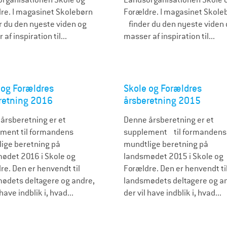
re. I magasinet Skolebørn
Forældre. I magasinet Skole
 du den nyeste viden og
finder du den nyeste vide
af inspiration til...
masser af inspiration til...
 og Forældres
Skole og Forældres
retning 2016
årsberetning 2015
årsberetning er et
Denne årsberetning er et
ment til formandens
supplement til formandens
ige beretning på
mundtlige beretning på
ødet 2016 i Skole og
landsmødet 2015 i Skole og
re. Den er henvendt til
Forældre. Den er henvendt ti
ødets deltagere og andre,
landsmødets deltagere og a
 have indblik i, hvad...
der vil have indblik i, hvad...