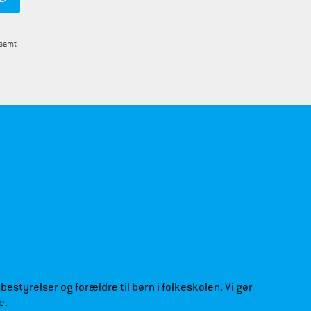
 samt
estyrelser og forældre til børn i folkeskolen. Vi gør
e.