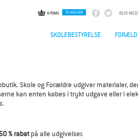
TIL KASSEN
BLIV ME
0 ITEMS
F
T
Gå
a
w
til
c
i
hovedindhold
SKOLEBESTYRELSE
FORÆLD
e
t
b
t
o
e
o
r
k
utik. Skole og Forældre udgiver materialer, der
erne kan enten købes i trykt udgave eller i elekt
s.
50 % rabat
på alle udgivelser.