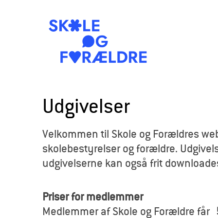
S
k
Udgivelser
o
Velkommen til Skole og Forældres webb
l
skolebestyrelser og forældre. Udgivels
e
udgivelserne kan også frit downloade
o
Priser for medlemmer
g
Medlemmer af Skole og Forældre får