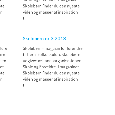
ste
Skolebørn finder du den nyeste
on
viden og masser af inspiration
til...
Skolebørn nr. 3 2018
ldre
Skolebørn - magasin for forældre
ørn
til børn i folkeskolen. Skolebørn
onen
udgives af Landsorganisationen
net
Skole og Forældre. I magasinet
ste
Skolebørn finder du den nyeste
on
viden og masser af inspiration
til...