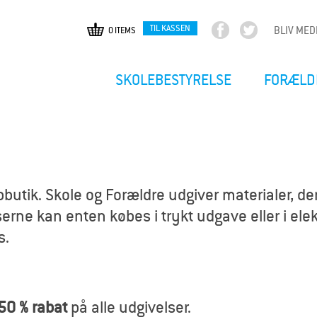
TIL KASSEN
BLIV ME
0 ITEMS
F
T
Gå
a
w
til
c
i
hovedindhold
SKOLEBESTYRELSE
FORÆLD
e
t
b
t
o
e
o
r
k
utik. Skole og Forældre udgiver materialer, der
erne kan enten købes i trykt udgave eller i elekt
s.
50 % rabat
på alle udgivelser.