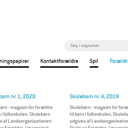
S
ø
g
ningspapirer
Kontaktforældre
Spil
Forældr
børn nr. 1, 2020
Skolebørn nr. 4, 2019
ørn - magasin for forældre
Skolebørn - magasin for foræ
n i folkeskolen. Skolebørn
til børn i folkeskolen. Skoleb
s af Landsorganisationen
udgives af Landsorganisati
og Forældre. I magasinet
Skole og Forældre. I magasi