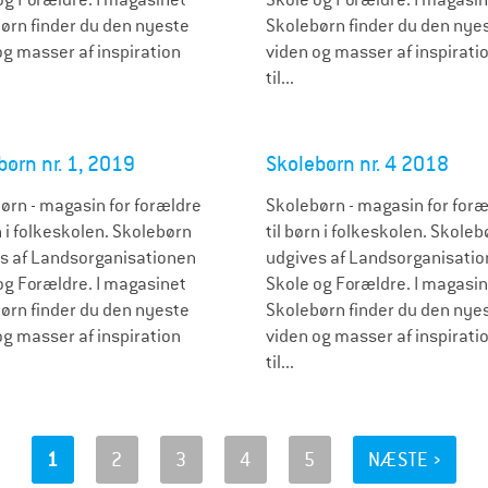
ørn finder du den nyeste
Skolebørn finder du den nye
og masser af inspiration
viden og masser af inspirati
til...
børn nr. 1, 2019
Skolebørn nr. 4 2018
ørn - magasin for forældre
Skolebørn - magasin for foræ
n i folkeskolen. Skolebørn
til børn i folkeskolen. Skoleb
s af Landsorganisationen
udgives af Landsorganisati
og Forældre. I magasinet
Skole og Forældre. I magasi
ørn finder du den nyeste
Skolebørn finder du den nye
og masser af inspiration
viden og masser af inspirati
til...
1
2
3
4
5
NÆSTE ›