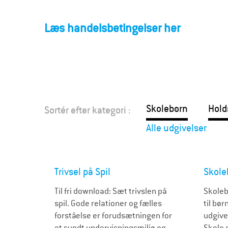
F
o
Læs handelsbetingelser her
r
æ
l
Skolebørn
Hold
Sortér efter kategori :
d
Alle udgivelser
r
e
Trivsel på Spil
Skole
Til fri download: Sæt trivslen på
Skoleb
spil. Gode relationer og fælles
til bør
forståelse er forudsætningen for
udgive
et sundt undervisningsmiljø og
Skole 