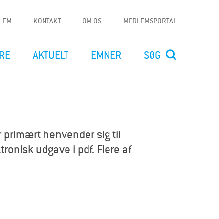
DLEM
KONTAKT
OM OS
MEDLEMSPORTAL
RE
AKTUELT
EMNER
SØG
 primært henvender sig til
ronisk udgave i pdf. Flere af