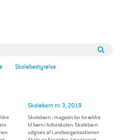
e
Skolebestyrelse
Skolebørn nr. 3, 2019
ldre
Skolebørn - magasin for forældre
ørn
til børn i folkeskolen. Skolebørn
onen
udgives af Landsorganisationen
net
Skole og Forældre. I magasinet