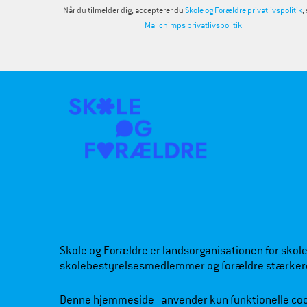
Når du tilmelder dig, accepterer du
Skole og Forældre privatlivspolitik
,
Mailchimps privatlivspolitik
Skole og Forældre er landsorganisationen for skoleb
skolebestyrelsesmedlemmer og forældre stærker
Denne hjemmeside anvender kun funktionelle co