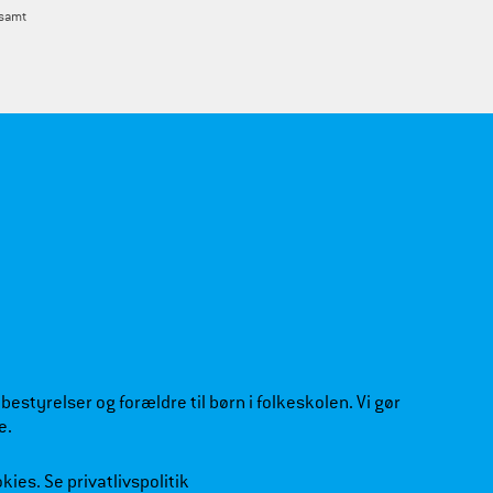
 samt
estyrelser og forældre til børn i folkeskolen. Vi gør
e.
okies.
Se privatlivspolitik