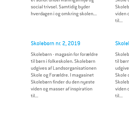
social trivsel. Samtidig byder
Skoleb
hverdagen i og omkring skolen...
viden 
til...
Skolebørn nr. 2, 2019
Skole
Skolebørn - magasin for forældre
Skoleb
til børn i folkeskolen. Skolebørn
til bør
udgives af Landsorganisationen
udgive
Skole og Forældre. I magasinet
Skole 
Skolebørn finder du den nyeste
Skoleb
viden og masser af inspiration
viden 
til...
til...
S
i
d