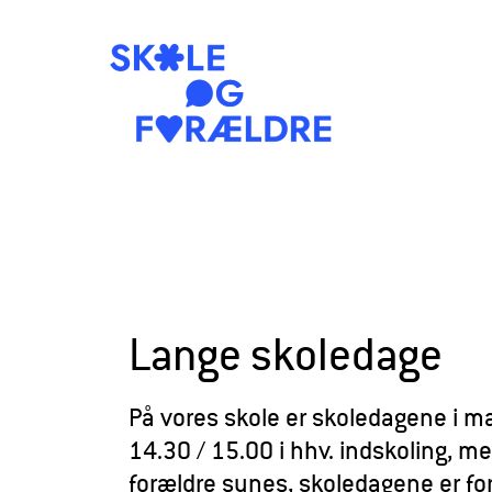
S
k
o
l
e
Lange skoledage
o
g
På vores skole er skoledagene i ma
F
14.30 / 15.00 i hhv. indskoling, m
o
forældre synes, skoledagene er fo