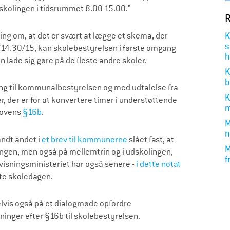
skolingen i tidsrummet 8.00-15.00.”
R
K
ing om, at det er svært at lægge et skema, der
s
4/14.30/15, kan skolebestyrelsen i første omgang
h
n lade sig gøre på de fleste andre skoler.
K
b
ing til kommunalbestyrelsen og med udtalelse fra
K
, der er for at konvertere timer i understøttende
m
elovens
§16b
.
M
n
andt andet i
et brev til kommunerne
slået fast, at
M
ingen, men også på mellemtrin og i udskolingen,
f
visningsministeriet har også senere -
i dette notat
rte skoledagen.
vis også på et dialogmøde opfordre
inger efter §16b til skolebestyrelsen.