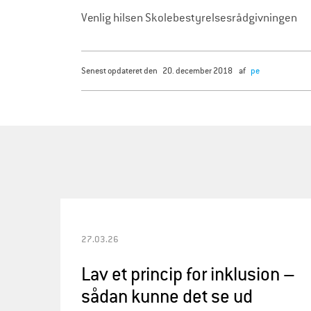
Venlig hilsen Skolebestyrelsesrådgivningen
senest opdateret den
20. december 2018
af
pe
27.03.26
Lav et princip for inklusion –
sådan kunne det se ud