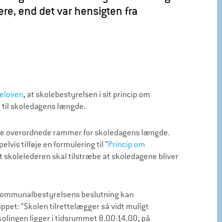
gere, end det var hensigten fra
leloven
, at skolebestyrelsen i sit princip om
g til skoledagens længde.
de overordnede rammer for skoledagens længde.
is tilføje en formulering til ”
Princip om
 at skolelederen skal tilstræbe at skoledagene bliver
 kommunalbestyrelsens beslutning kan
ippet: ”Skolen tilrettelægger så vidt muligt
kolingen ligger i tidsrummet 8.00-14.00, på