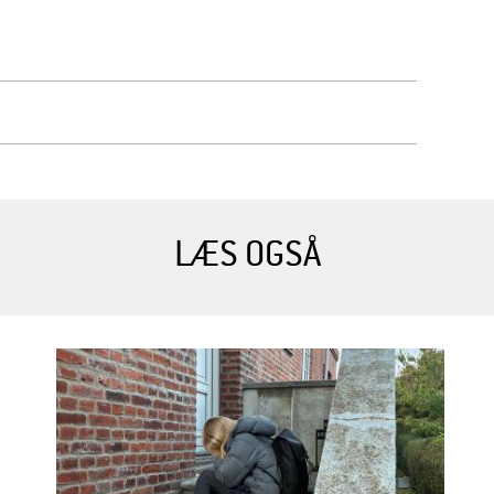
LÆS OGSÅ