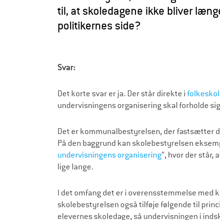
r
til, at skoledagene ikke bliver læn
æ
politikernes side?
l
d
r
Svar:
e
Det korte svar er ja. Der står direkte i
folkesko
undervisningens organisering skal forholde si
Det er kommunalbestyrelsen, der fastsætter 
På den baggrund kan skolebestyrelsen eksempelv
undervisningens organisering
”, hvor der står,
lige lange.
I det omfang det er i overensstemmelse med
skolebestyrelsen også tilføje følgende til princ
elevernes skoledage, så undervisningen i inds