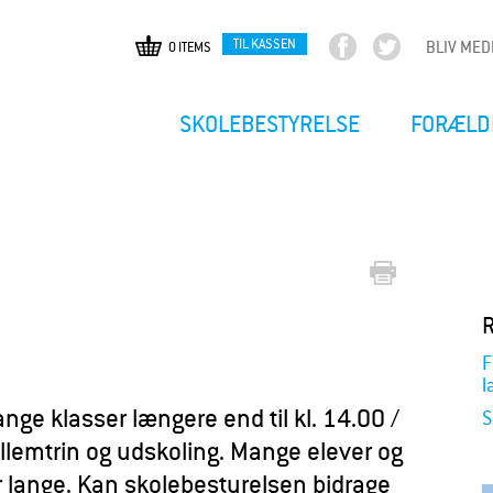
TIL KASSEN
BLIV ME
0 ITEMS
F
T
Gå
a
w
til
c
i
hovedindhold
SKOLEBESTYRELSE
FORÆLD
e
t
b
t
o
e
o
r
k
R
F
l
nge klasser længere end til kl. 14.00 /
S
ellemtrin og udskoling. Mange elever og
r lange. Kan skolebestyrelsen bidrage