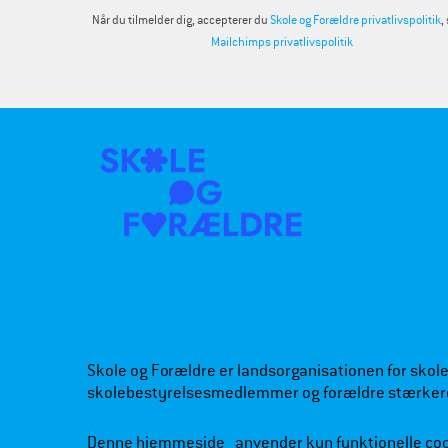
Når du tilmelder dig, accepterer du
Skole og Forældre privatlivspolitik
,
Mailchimps privatlivspolitik
Skole og Forældre er landsorganisationen for skoleb
skolebestyrelsesmedlemmer og forældre stærker
Denne hjemmeside anvender kun funktionelle co