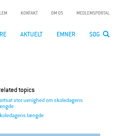
DLEM
KONTAKT
OM OS
MEDLEMSPORTAL
RE
AKTUELT
EMNER
SØG
elated topics
ortsat stor uenighed om skoledagens
ængde
koledagens længde