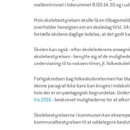
mellemtrinnet i tidsrummet 8.00-14.30 og i ud
Hvis skolebestyrelsen skulle få en tilbagemeld
overholder hensigten om en skoledag til kl. 1
fortælle skolens daglige ledelse, at det godt ka
Skolen kan også - efter skolelederens ansøgn
skolebestyrelsen - benytte sig af de muligheder
undervisning til to-voksen-timer, jf. folkeskol
Forligskredsen bag folkeskolereformen har bl
denne paragraf ikke bare kan bruges i indskol
hvis der er en pædagogisk begrundelse. Under
fra 2016
- beskrevet mulighederne for at afko
Skolebestyrelserne i kommunen kan eksempel
kommunalbestyrelsen til at uddelegere beslutn