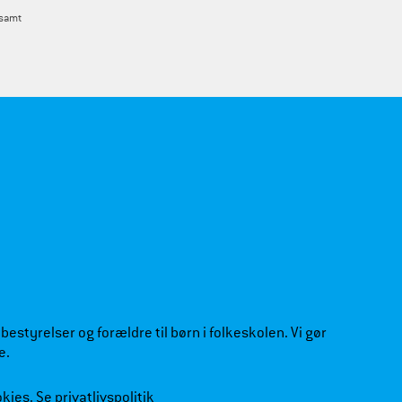
 samt
estyrelser og forældre til børn i folkeskolen. Vi gør
e.
okies.
Se privatlivspolitik