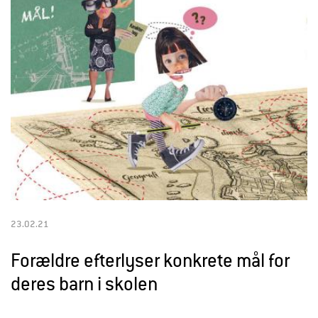
l
d
r
e
23.02.21
Forældre efterlyser konkrete mål for
deres barn i skolen