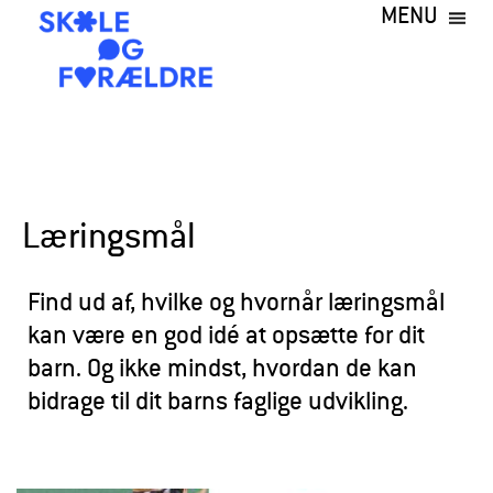
MENU
Gå
til
hovedindhold
S
k
o
l
Læringsmål
e
o
Find ud af, hvilke og hvornår læringsmål
g
kan være en god idé at opsætte for dit
barn. Og ikke mindst, hvordan de kan
F
bidrage til dit barns faglige udvikling.
o
r
æ