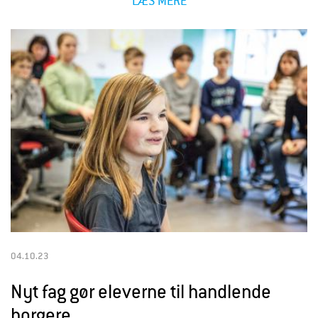
LÆS MERE
04.10.23
Nyt fag gør eleverne til handlende
borgere