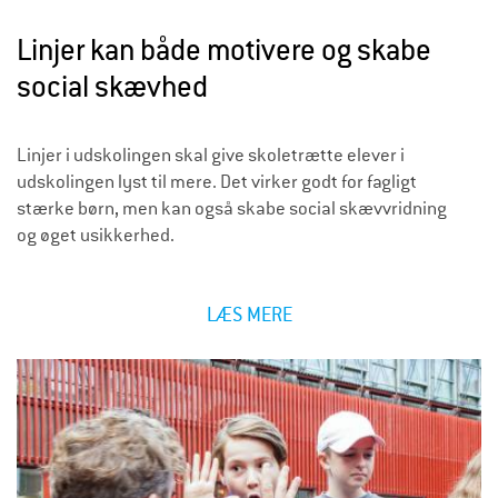
U
Linjer kan både motivere og skabe
D
social skævhed
S
K
Linjer i udskolingen skal give skoletrætte elever i
O
udskolingen lyst til mere. Det virker godt for fagligt
L
stærke børn, men kan også skabe social skævvridning
I
og øget usikkerhed.
N
G
LÆS MERE
E
N