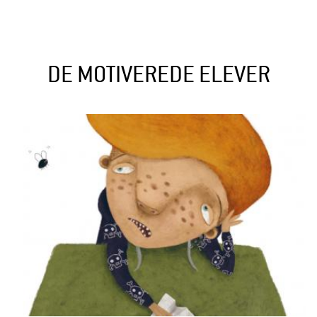
l
d
r
DE MOTIVEREDE ELEVER
e