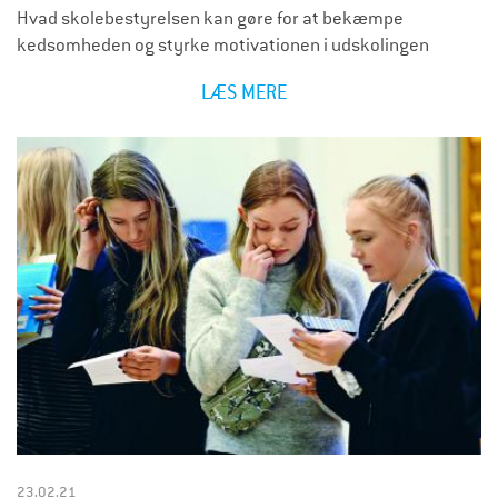
Hvad skolebestyrelsen kan gøre for at bekæmpe
kedsomheden og styrke motivationen i udskolingen
LÆS MERE
O
M
M
O
T
I
V
A
T
I
O
N
I
23.02.21