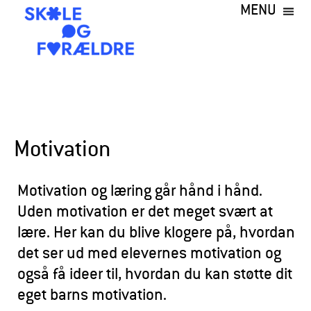
MENU
Gå
til
hovedindhold
S
k
o
l
Motivation
e
o
Motivation og læring går hånd i hånd.
g
Uden motivation er det meget svært at
lære. Her kan du blive klogere på, hvordan
F
det ser ud med elevernes motivation og
o
også få ideer til, hvordan du kan støtte dit
r
eget barns motivation.
æ