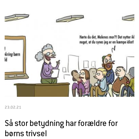
l
d
r
e
23.02.21
Så stor betydning har forældre for
børns trivsel