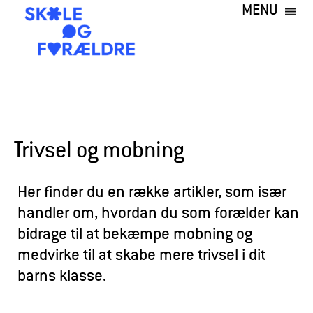
MENU
Gå
til
hovedindhold
S
k
o
l
Trivsel og mobning
e
o
Her finder du en række artikler, som især
g
handler om, hvordan du som forælder kan
bidrage til at bekæmpe mobning og
F
medvirke til at skabe mere trivsel i dit
o
barns klasse.
r
æ