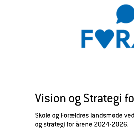
r
æ
l
d
r
e
Vision og Strategi f
Skole og Forældres landsmøde ved
og strategi for årene 2024-2026.