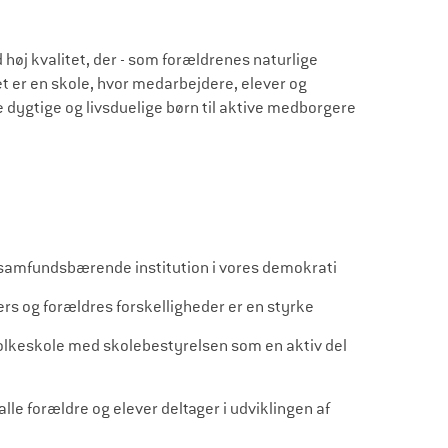
 høj kvalitet, der - som forældrenes naturlige
t er en skole, hvor medarbejdere, elever og
dygtige og livsduelige børn til aktive medborgere
te samfundsbærende institution i vores demokrati
vers og forældres forskelligheder er en styrke
 folkeskole med skolebestyrelsen som en aktiv del
lle forældre og elever deltager i udviklingen af