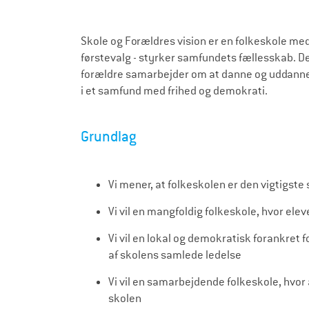
Skole og Forældres vision er en folkeskole med
førstevalg - styrker samfundets fællesskab. De
forældre samarbejder om at danne og uddanne 
i et samfund med frihed og demokrati.
Grundlag
Vi mener, at folkeskolen er den vigtigs
Vi vil en mangfoldig folkeskole, hvor ele
Vi vil en lokal og demokratisk forankret
af skolens samlede ledelse
Vi vil en samarbejdende folkeskole, hvor a
skolen