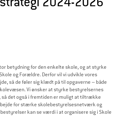
 strategi 2024-2026
or betydning for den enkelte skole, og at styrke
kole og Forældre. Derfor vil vi udvikle vores
de, så de føler sig klædt på til opgaverne – både
kolevæsen. Vi ønsker at styrke bestyrelsernes
 så det også i fremtiden er muligt at tiltrække
arbejde for stærke skolebestyrelsesnetværk og
estyrelser kan se værdi i at organisere sig i Skole