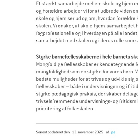
Et stærkt samarbejde mellem skole og hjem er m
og Forældre arbejder vi for at udbrede viden
skole og hjem ser ud og om, hvordan forældre 
skolen. Vi ønsker, at skole-hjem-samarbejdet ha
fagprofessionelle og i hverdagen på alle landets
samarbejdet med skolen og i deres rolle som
Styrke børnefællesskaberne i hele barnets s
Mangfoldige fællesskaber er kendetegnende for 
mangfoldighed som en styrke for vores børn. Vi
bedste muligheder for at trives og udvikle sig 
fællesskaber – både i undervisningen og i fritids
styrke pædagogisk praksis, der skaber deltagel
trivselsfremmende undervisnings- og fritidsmi
prioritering af folkeskolen.
senest opdateret den
13. november 2025
af
pe