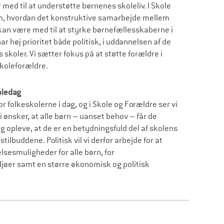
ed til at understøtte børnenes skoleliv. I Skole
 om, hvordan det konstruktive samarbejde mellem
kan være med til at styrke børnefællesskaberne i
r høj prioritet både politisk, i uddannelsen af de
 skoler. Vi sætter fokus på at støtte forældre i
 skoleforældre.
koledag
folkeskolerne i dag, og i Skole og Forældre ser vi
 ønsker, at alle børn – uanset behov – får de
og opleve, at de er en betydningsfuld del af skolens
tilbuddene. Politisk vil vi derfor arbejde for at
sesmuligheder for alle børn, for
ljøer samt en større økonomisk og politisk