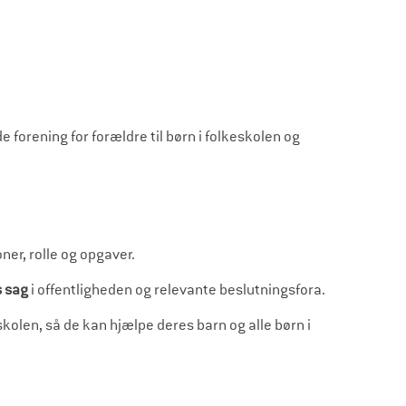
orening for forældre til børn i folkeskolen og
oner, rolle og opgaver.
s sag
i offentligheden og relevante beslutningsfora.
kolen, så de kan hjælpe deres barn og alle børn i