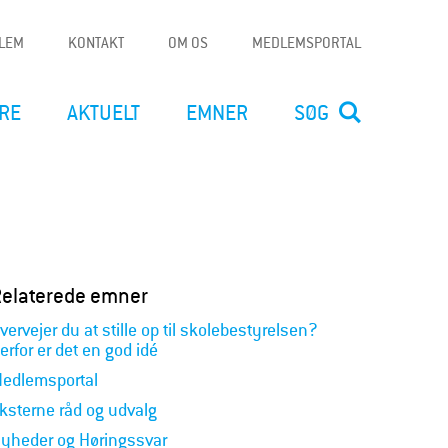
DLEM
KONTAKT
OM OS
MEDLEMSPORTAL
RE
AKTUELT
EMNER
SØG
Relaterede emner
vervejer du at stille op til skolebestyrelsen?
erfor er det en god idé
edlemsportal
ksterne råd og udvalg
yheder og Høringssvar