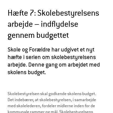
l
Hæfte 7: Skolebestyrelsens
d
r
arbejde – indflydelse
e
gennem budgettet
Skole og Forældre har udgivet et nyt
hæfte i serien om skolebestyrelsens
arbejde. Denne gang om arbejdet med
skolens budget.
Skolebestyrelsen skal godkende skolens budget.
Det indebærer, at skolebestyrelsen, i samarbejde
med skolelederen, fordeler midlerne inden for de
kommunale rammer og mål. Skolebestyrelsens