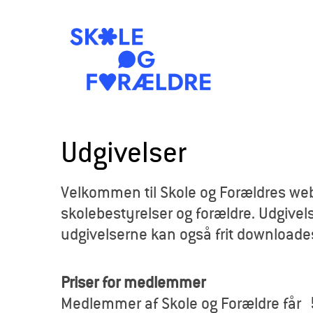
S
k
Udgivelser
o
Velkommen til Skole og Forældres webb
l
skolebestyrelser og forældre. Udgivels
e
udgivelserne kan også frit downloade
o
Priser for medlemmer
g
Medlemmer af Skole og Forældre får