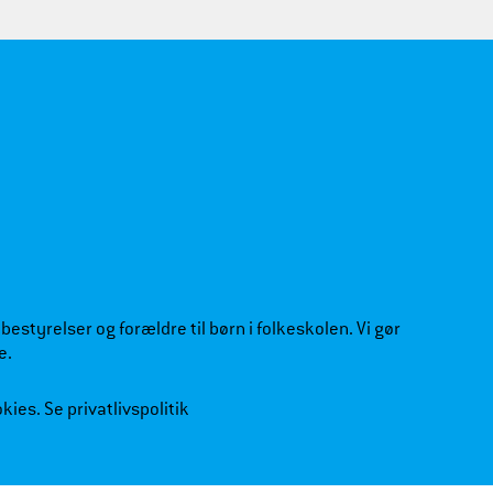
estyrelser og forældre til børn i folkeskolen. Vi gør
e.
okies.
Se privatlivspolitik