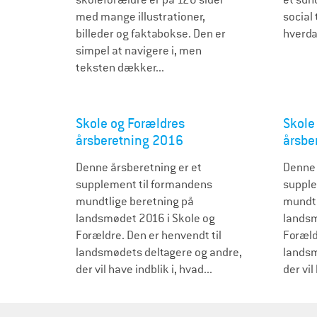
med mange illustrationer,
social 
billeder og faktabokse. Den er
hverda
simpel at navigere i, men
teksten dækker...
Skole og Forældres
Skole
årsberetning 2016
årsbe
Denne årsberetning er et
Denne 
supplement til formandens
suppl
mundtlige beretning på
mundtl
landsmødet 2016 i Skole og
landsm
Forældre. Den er henvendt til
Foræld
landsmødets deltagere og andre,
landsm
der vil have indblik i, hvad...
der vil