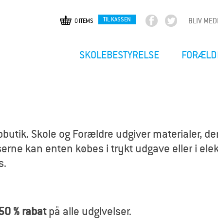
TIL KASSEN
BLIV ME
0 ITEMS
F
T
Gå
a
w
til
c
i
hovedindhold
SKOLEBESTYRELSE
FORÆLD
e
t
b
t
o
e
o
r
k
utik. Skole og Forældre udgiver materialer, der
erne kan enten købes i trykt udgave eller i elekt
s.
50 % rabat
på alle udgivelser.