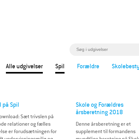
S
ø
g
Alle udgivelser
Spil
Forældre
Skolebesty
l på Spil
Skole og Forældres
årsberetning 2018
 download: Sæt trivslen på
ode relationer og fælles
Denne årsberetning er et
else er forudsætningen for
supplement til formandens
dt undervisningsmiljø og
mundtlige beretning på Skol