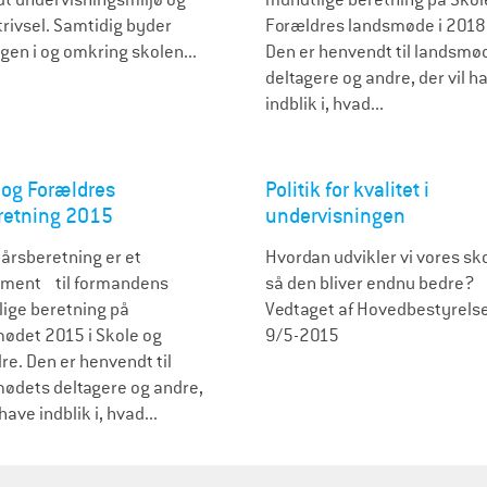
trivsel. Samtidig byder
Forældres landsmøde i 2018
gen i og omkring skolen...
Den er henvendt til landsmø
deltagere og andre, der vil h
indblik i, hvad...
 og Forældres
Politik for kvalitet i
retning 2015
undervisningen
årsberetning er et
Hvordan udvikler vi vores sko
ement til formandens
så den bliver endnu bedre?
ige beretning på
Vedtaget af Hovedbestyrels
ødet 2015 i Skole og
9/5-2015
re. Den er henvendt til
ødets deltagere og andre,
 have indblik i, hvad...