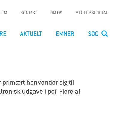
DLEM
KONTAKT
OM OS
MEDLEMSPORTAL
RE
AKTUELT
EMNER
SØG
 primært henvender sig til
ronisk udgave i pdf. Flere af