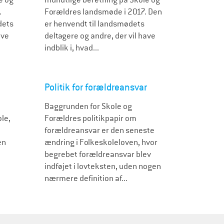
.
Forældres landsmøde i 2017. Den
dets
er henvendt til landsmødets
ave
deltagere og andre, der vil have
indblik i, hvad...
Politik for forældreansvar
Baggrunden for Skole og
le,
Forældres politikpapir om
forældreansvar er den seneste
en
ændring i Folkeskoleloven, hvor
begrebet forældreansvar blev
indføjet i lovteksten, uden nogen
nærmere definition af...