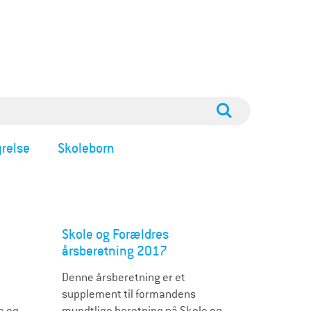
relse
Skolebørn
Skole og Forældres
årsberetning 2017
Denne årsberetning er et
supplement til formandens
e og
mundtlige beretning på Skole og