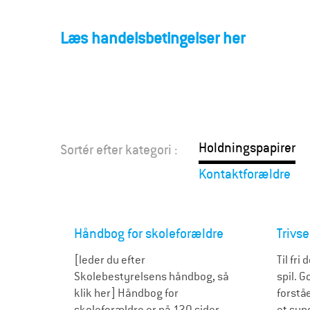
F
o
Læs handelsbetingelser her
r
æ
l
Holdningspapirer
Sortér efter kategori :
d
Kontaktforældre
r
e
Håndbog for skoleforældre
Trivse
[leder du efter
Til fri
Skolebestyrelsens håndbog, så
spil. G
klik her] Håndbog for
forstå
skoleforældre er på 120 sider
et sun