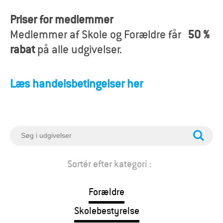
o
Priser for medlemmer
r
Medlemmer af Skole og Forældre får
50 %
æ
rabat
på alle udgivelser.
l
Læs handelsbetingelser her
d
r
e
S
ø
g
Sortér efter kategori :
Forældre
Skolebestyrelse