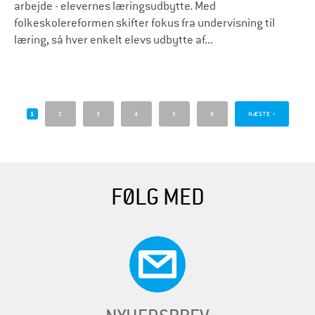
arbejde - elevernes læringsudbytte. Med
folkeskolereformen skifter fokus fra undervisning til
læring, så hver enkelt elevs udbytte af...
S
i
1
2
3
4
5
6
NÆSTE ›
d
e
r
FØLG MED