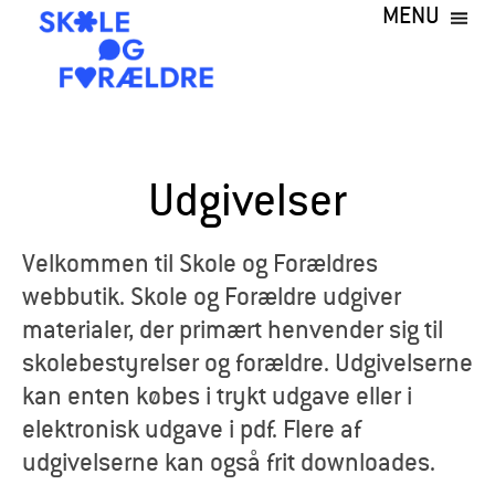
MENU
Gå
til
hovedindhold
S
k
Udgivelser
o
l
Velkommen til Skole og Forældres
webbutik. Skole og Forældre udgiver
e
materialer, der primært henvender sig til
o
skolebestyrelser og forældre. Udgivelserne
kan enten købes i trykt udgave eller i
g
elektronisk udgave i pdf. Flere af
F
udgivelserne kan også frit downloades.