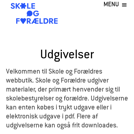
MENU
Gå
til
hovedindhold
S
k
Udgivelser
o
l
Velkommen til Skole og Forældres
webbutik. Skole og Forældre udgiver
e
materialer, der primært henvender sig til
o
skolebestyrelser og forældre. Udgivelserne
kan enten købes i trykt udgave eller i
g
elektronisk udgave i pdf. Flere af
F
udgivelserne kan også frit downloades.