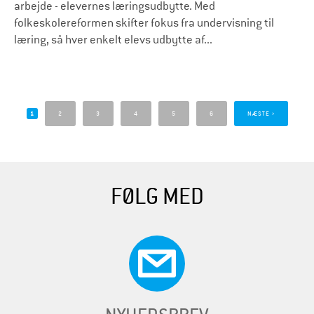
arbejde - elevernes læringsudbytte. Med
folkeskolereformen skifter fokus fra undervisning til
læring, så hver enkelt elevs udbytte af...
S
i
1
2
3
4
5
6
NÆSTE ›
d
e
r
FØLG MED