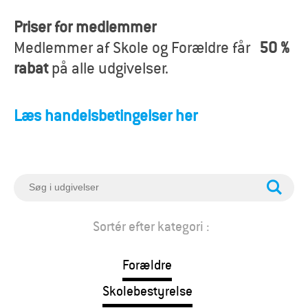
o
Priser for medlemmer
r
Medlemmer af Skole og Forældre får
50 %
æ
rabat
på alle udgivelser.
l
Læs handelsbetingelser her
d
r
e
S
ø
g
Sortér efter kategori :
Forældre
Skolebestyrelse