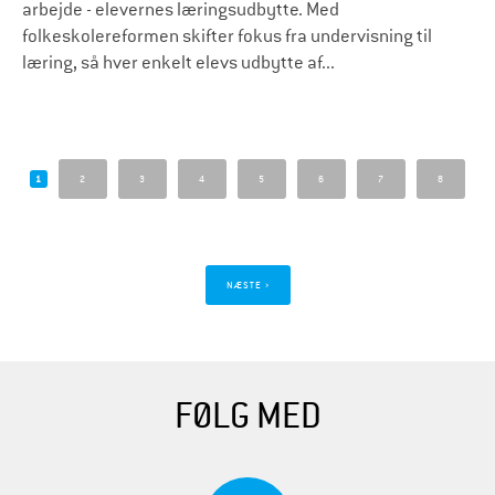
arbejde - elevernes læringsudbytte. Med
folkeskolereformen skifter fokus fra undervisning til
læring, så hver enkelt elevs udbytte af...
S
i
1
2
3
4
5
6
7
8
d
e
r
NÆSTE ›
FØLG MED