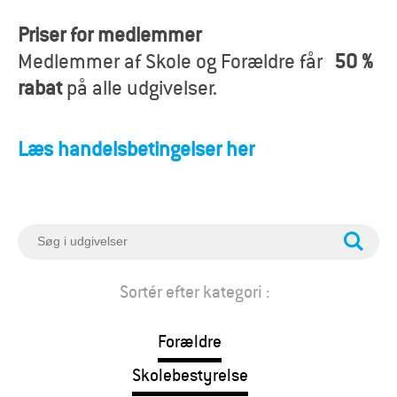
o
Priser for medlemmer
r
Medlemmer af Skole og Forældre får
50 %
æ
rabat
på alle udgivelser.
l
Læs handelsbetingelser her
d
r
e
S
ø
g
Sortér efter kategori :
Forældre
Skolebestyrelse