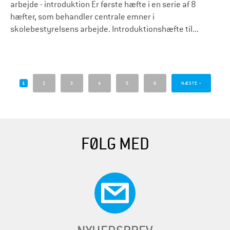
arbejde - introduktion Er første hæfte i en serie af 8
hæfter, som behandler centrale emner i
skolebestyrelsens arbejde. Introduktionshæfte til...
S
i
1
2
3
4
5
6
NÆSTE ›
d
e
r
FØLG MED