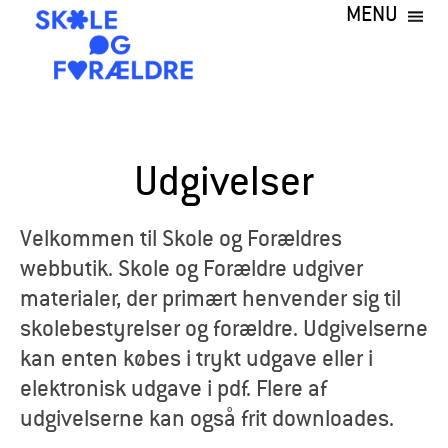
MENU
Gå
til
hovedindhold
S
k
Udgivelser
o
l
Velkommen til Skole og Forældres
webbutik. Skole og Forældre udgiver
e
materialer, der primært henvender sig til
o
skolebestyrelser og forældre. Udgivelserne
kan enten købes i trykt udgave eller i
g
elektronisk udgave i pdf. Flere af
F
udgivelserne kan også frit downloades.