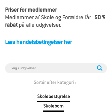
o
Priser for medlemmer
r
Medlemmer af Skole og Forældre får
50 %
æ
rabat
på alle udgivelser.
l
Læs handelsbetingelser her
d
r
e
S
ø
g
Sortér efter kategori :
Skolebestyrelse
Skolebørn