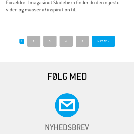
Forældre. I magasinet Skolebørn finder du den nyeste
viden og masser af inspiration til...
S
i
1
2
3
4
5
NÆSTE ›
d
e
r
FØLG MED
NYHEDSBREV