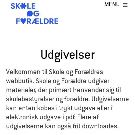
MENU
Gå
til
hovedindhold
S
k
Udgivelser
o
l
Velkommen til Skole og Forældres
webbutik. Skole og Forældre udgiver
e
materialer, der primært henvender sig til
o
skolebestyrelser og forældre. Udgivelserne
kan enten købes i trykt udgave eller i
g
elektronisk udgave i pdf. Flere af
F
udgivelserne kan også frit downloades.