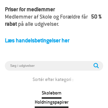
o
Priser for medlemmer
r
Medlemmer af Skole og Forældre får
50 %
æ
rabat
på alle udgivelser.
l
Læs handelsbetingelser her
d
r
e
S
ø
g
Sortér efter kategori :
Skolebørn
Holdningspapirer