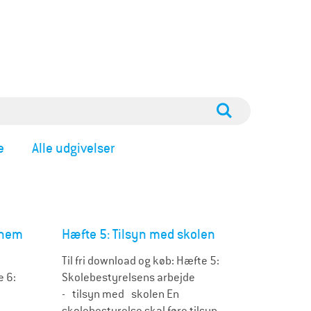
e
Alle udgivelser
nnem
Hæfte 5: Tilsyn med skolen
Til fri download og køb: Hæfte 5:
e 6:
Skolebestyrelsens arbejde
- tilsyn med skolen En
skolebestyrelse skal føre tilsyn