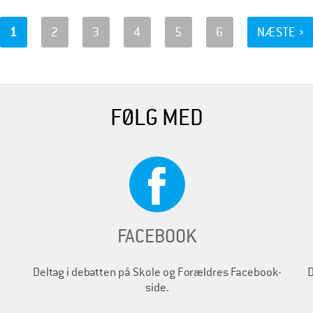
1
2
3
4
5
6
NÆSTE ›
FØLG MED
FACEBOOK
Deltag i debatten på Skole og Forældres Facebook-
D
side.