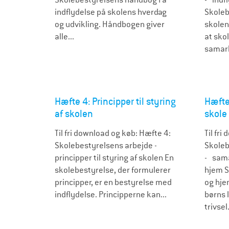
indflydelse på skolens hverdag
Skoleb
og udvikling. Håndbogen giver
skolen
alle...
at sko
samarb
Hæfte 4: Principper til styring
Hæfte
af skolen
skole
Til fri download og køb: Hæfte 4:
Til fri
Skolebestyrelsens arbejde -
Skoleb
principper til styring af skolen En
- sama
skolebestyrelse, der formulerer
hjem S
principper, er en bestyrelse med
og hje
indflydelse. Principperne kan...
børns 
trivsel.