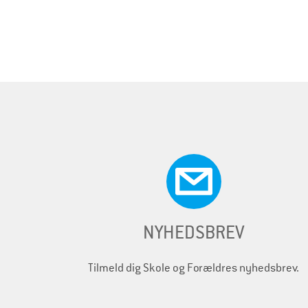
S
i
d
e
r
NYHEDSBREV
Tilmeld dig Skole og Forældres nyhedsbrev.