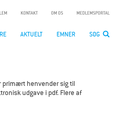
DLEM
KONTAKT
OM OS
MEDLEMSPORTAL
RE
AKTUELT
EMNER
SØG
 primært henvender sig til
ronisk udgave i pdf. Flere af