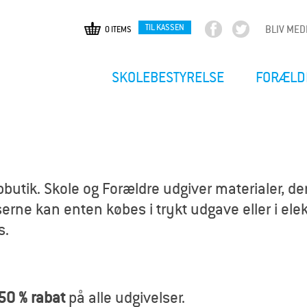
TIL KASSEN
BLIV ME
0 ITEMS
F
T
Gå
a
w
til
c
i
hovedindhold
SKOLEBESTYRELSE
FORÆLD
e
t
b
t
o
e
o
r
k
utik. Skole og Forældre udgiver materialer, der
erne kan enten købes i trykt udgave eller i elekt
s.
50 % rabat
på alle udgivelser.