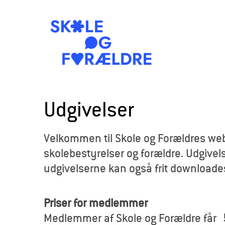
S
k
Udgivelser
o
Velkommen til Skole og Forældres webb
l
skolebestyrelser og forældre. Udgivels
e
udgivelserne kan også frit downloade
o
Priser for medlemmer
g
Medlemmer af Skole og Forældre får