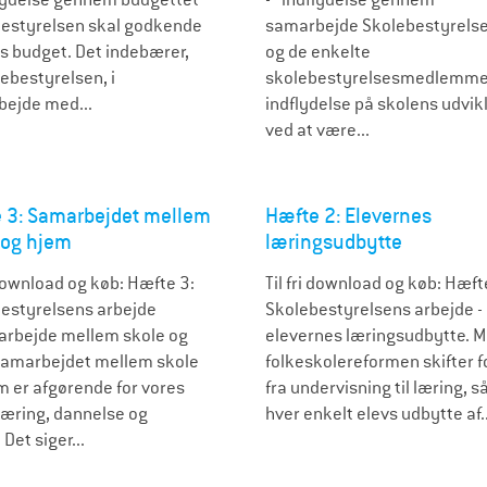
estyrelsen skal godkende
samarbejde Skolebestyrels
s budget. Det indebærer,
og de enkelte
lebestyrelsen, i
skolebestyrelsesmedlemmer
ejde med...
indflydelse på skolens udvik
ved at være...
 3: Samarbejdet mellem
Hæfte 2: Elevernes
 og hjem
læringsudbytte
 download og køb: Hæfte 3:
Til fri download og køb: Hæft
estyrelsens arbejde
Skolebestyrelsens arbejde -
rbejde mellem skole og
elevernes læringsudbytte. 
amarbejdet mellem skole
folkeskolereformen skifter 
m er afgørende for vores
fra undervisning til læring, s
læring, dannelse og
hver enkelt elevs udbytte af..
 Det siger...