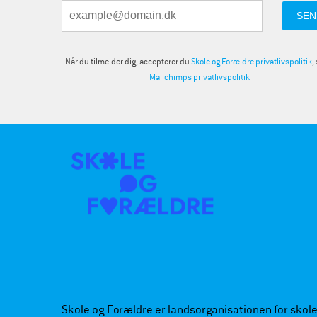
Når du tilmelder dig, accepterer du
Skole og Forældre privatlivspolitik
,
Mailchimps privatlivspolitik
Skole og Forældre er landsorganisationen for skoleb