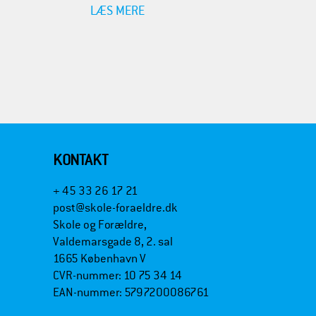
LÆS MERE
KONTAKT
+ 45 33 26 17 21
post@skole-foraeldre.dk
Skole og Forældre,
Valdemarsgade 8, 2. sal
1665 København V
CVR-nummer: 10 75 34 14
EAN-nummer: 5797200086761