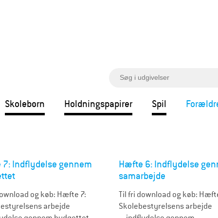
S
ø
g
Skolebørn
Holdningspapirer
Spil
Forældr
 7: Indflydelse gennem
Hæfte 6: Indflydelse ge
ttet
samarbejde
 download og køb: Hæfte 7:
Til fri download og køb: Hæft
estyrelsens arbejde
Skolebestyrelsens arbejde
lydelse gennem budgettet
- indflydelse gennem