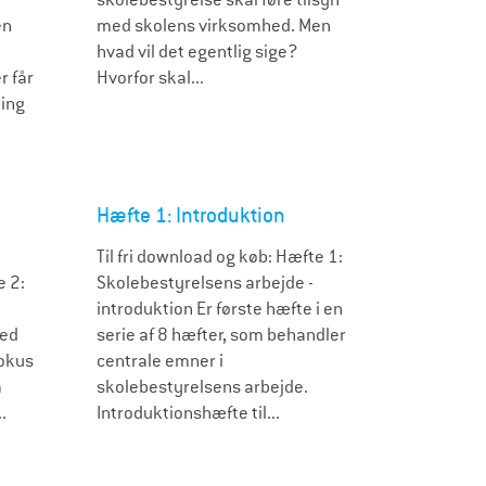
en
med skolens virksomhed. Men
hvad vil det egentlig sige?
 får
Hvorfor skal...
ling
Hæfte 1: Introduktion
Til fri download og køb: Hæfte 1:
e 2:
Skolebestyrelsens arbejde -
introduktion Er første hæfte i en
Med
serie af 8 hæfter, som behandler
fokus
centrale emner i
å
skolebestyrelsens arbejde.
.
Introduktionshæfte til...