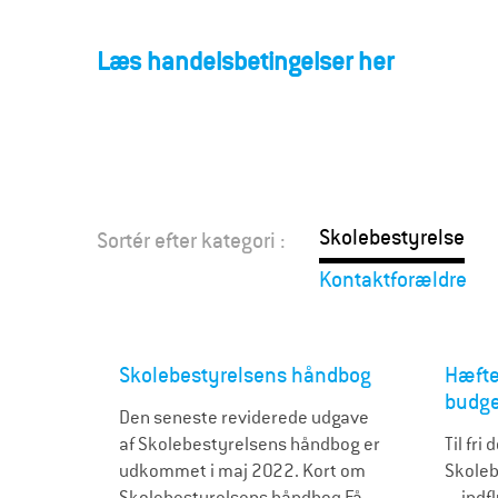
F
o
Læs handelsbetingelser her
r
æ
l
Skolebestyrelse
Sortér efter kategori :
d
Kontaktforældre
r
e
Skolebestyrelsens håndbog
Hæfte
budge
Den seneste reviderede udgave
af Skolebestyrelsens håndbog er
Til fri
udkommet i maj 2022. Kort om
Skoleb
Skolebestyrelsens håndbog Få
- indf