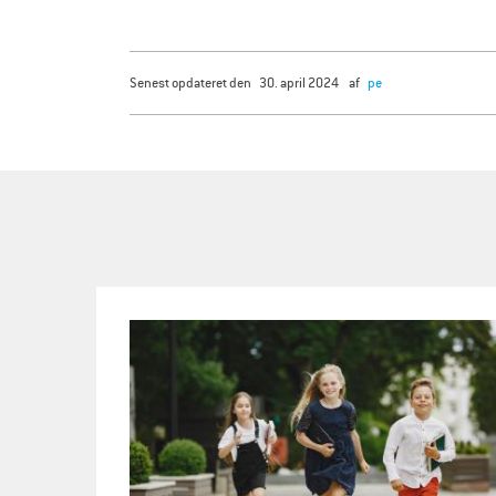
senest opdateret den
30. april 2024
af
pe