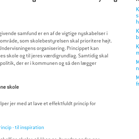
K
s
h
K
ivende samfund er en af de vigtige nyskabelser i
b
 område, som skolebestyrelsen skal prioritere højt.
K
: Undervisningens organisering. Princippet kan
m
s skole og til jeres værdigrundlag. Samtidig skal
M
epolitik, der er i kommunen og så den lægger
n
M
f
åbne skole
r jer med at lave et effektfuldt princip for
ncip - til inspiration