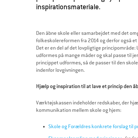
r
inspirationsmateriale.
æ
l
d
Den åbne skole eller samarbejdet med det omg
folkeskolereformen fra 2014 og derfor også et
r
Det er en del af det lovpligtige principområde
e
udformes på mange måder og skal passe til jere
princippet udformes, så de passer til den skol
indenfor lovgivningen.
Hjælp og inspiration til at lave et princip den 
Værktøjskassen indeholder redskaber, der hjælpe
kommunikation mellem skole og hjem:
Skole og Forældres konkrete forslag til pri