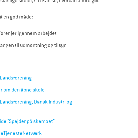
skellige skoler, så I kan se, hvordan andre gør.
på en god måde:
ører jer igennem arbejdet
gangen til udmøntning og tilsyn
 Landsforening
r om den åbne skole
Landsforening, Dansk Industri og
ide "Spejder på skemaet"
koleTjenesteNetværk