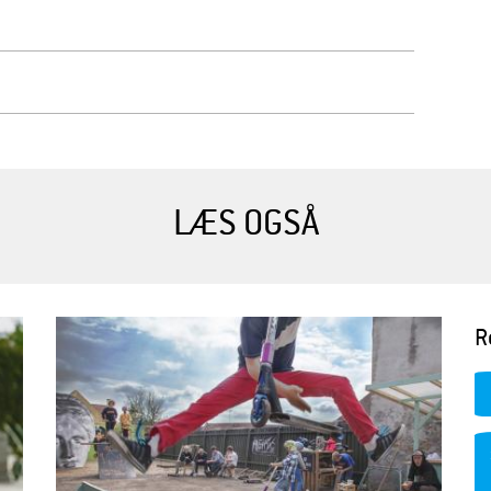
LÆS OGSÅ
R