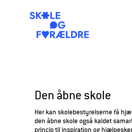
S
k
o
l
e
Den åbne skole
o
g
Her kan skolebestyrelserne få hjælp 
F
den åbne skole også kaldet samar
o
princip til inspiration og hjælpesk