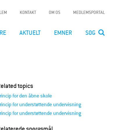
DLEM
KONTAKT
OM OS
MEDLEMSPORTAL
RE
AKTUELT
EMNER
SØG
elated topics
rincip for den åbne skole
rincip for understøttende undervisning
rincip for understøttende undervisning
elaterede spørgsmål