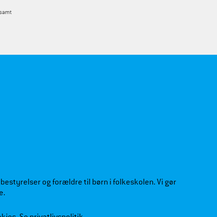
 samt
estyrelser og forældre til børn i folkeskolen. Vi gør
e.
okies.
Se privatlivspolitik