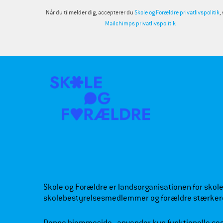
Når du tilmelder dig, accepterer du
Skole og Forældre privatlivspolitik
,
Mailchimps privatlivspolitik
Skole og Forældre er landsorganisationen for skoleb
skolebestyrelsesmedlemmer og forældre stærker
Denne hjemmeside anvender kun funktionelle co