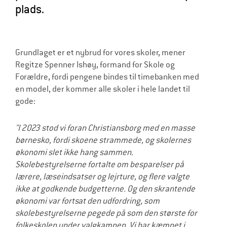
plads.
Grundlaget er et nybrud for vores skoler, mener
Regitze Spenner Ishøy, formand for Skole og
Forældre, fordi pengene bindes til timebanken med
en model, der kommer alle skoler i hele landet til
gode:
"I 2023 stod vi foran Christiansborg med en masse
børnesko, fordi skoene strammede, og skolernes
økonomi slet ikke hang sammen.
Skolebestyrelserne fortalte om besparelser på
lærere, læseindsatser og lejrture, og flere valgte
ikke at godkende budgetterne. Og den skrantende
økonomi var fortsat den udfordring, som
skolebestyrelserne pegede på som den største for
folkeskolen under valgkampen. Vi har kæmpet i