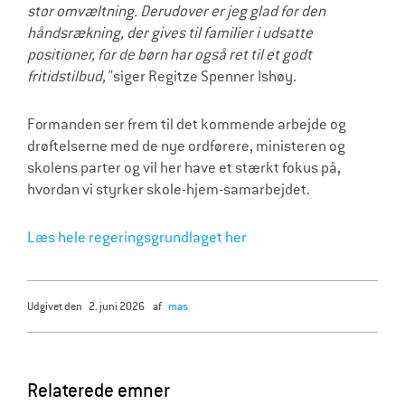
stor omvæltning. Derudover er jeg glad for den
håndsrækning, der gives til familier i udsatte
positioner, for de børn har også ret til et godt
fritidstilbud,"
siger Regitze Spenner Ishøy.
Formanden ser frem til det kommende arbejde og
drøftelserne med de nye ordførere, ministeren og
skolens parter og vil her have et stærkt fokus på,
hvordan vi styrker skole-hjem-samarbejdet.
Læs hele regeringsgrundlaget her
udgivet den
2. juni 2026
af
mas
Relaterede emner