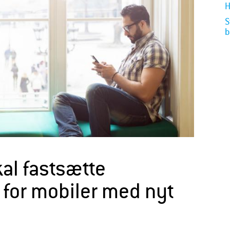
H
S
b
al fastsætte
r for mobiler med nyt