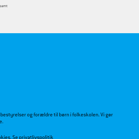
 samt
estyrelser og forældre til børn i folkeskolen. Vi gør
e.
okies.
Se privatlivspolitik