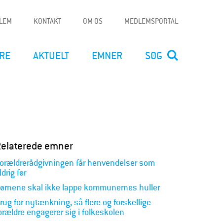
DLEM
KONTAKT
OM OS
MEDLEMSPORTAL
RE
AKTUELT
EMNER
SØG
Relaterede emner
orældrerådgivningen får henvendelser som
ldrig før
ørnene skal ikke lappe kommunernes huller
rug for nytænkning, så flere og forskellige
orældre engagerer sig i folkeskolen