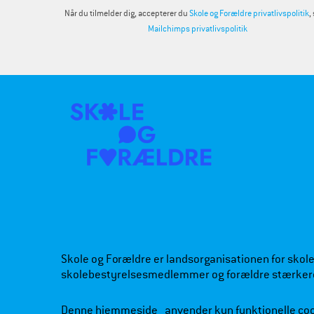
Når du tilmelder dig, accepterer du
Skole og Forældre privatlivspolitik
,
Mailchimps privatlivspolitik
Skole og Forældre er landsorganisationen for skoleb
skolebestyrelsesmedlemmer og forældre stærker
Denne hjemmeside anvender kun funktionelle co