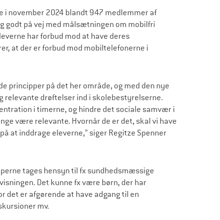
dre i november 2024 blandt 947 medlemmer af
tig godt på vej med målsætningen om mobilfri
eleverne har forbud mod at have deres
er, at der er forbud mod mobiltelefonerne i
de principper på det her område, og med den nye
g relevante drøftelser ind i skolebestyrelserne.
ntration i timerne, og hindre det sociale samvær i
e være relevante. Hvornår de er det, skal vi have
 på at inddrage eleverne,” siger Regitze Spenner
ncipperne tages hensyn til fx sundhedsmæssige
visningen. Det kunne fx være børn, der har
or det er afgørende at have adgang til en
kskursioner mv.