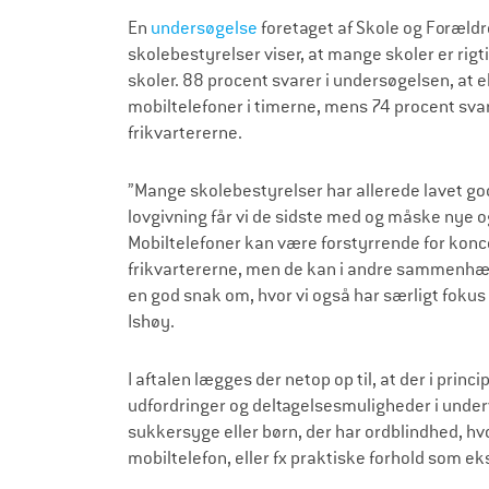
En
undersøgelse
foretaget af Skole og Foræl
skolebestyrelser viser, at mange skoler er rig
skoler. 88 procent svarer i undersøgelsen, at 
mobiltelefoner i timerne, mens 74 procent svar
frikvartererne.
”Mange skolebestyrelser har allerede lavet go
lovgivning får vi de sidste med og måske nye o
Mobiltelefoner kan være forstyrrende for konce
frikvartererne, men de kan i andre sammenhæng
en god snak om, hvor vi også har særligt fokus
Ishøy.
I aftalen lægges der netop op til, at der i pri
udfordringer og deltagelsesmuligheder i under
sukkersyge eller børn, der har ordblindhed, hv
mobiltelefon, eller fx praktiske forhold som e