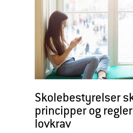
r
æ
l
d
r
e
Skolebestyrelser sk
principper og regle
lovkrav