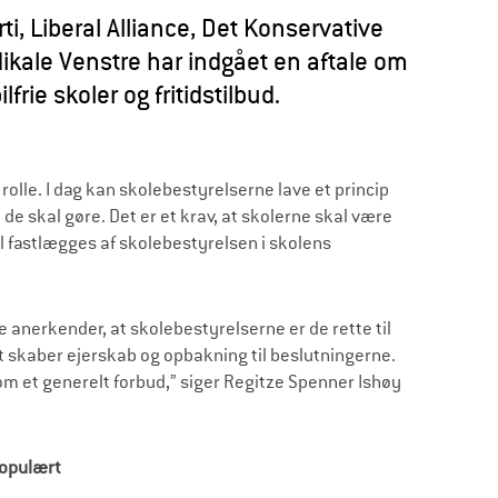
ti, Liberal Alliance, Det Konservative
dikale Venstre har indgået en aftale om
rie skoler og fritidstilbud.
 rolle. I dag kan skolebestyrelserne lave et princip
de skal gøre. Det er et krav, at skolerne skal være
fastlægges af skolebestyrelsen i skolens
ne anerkender, at skolebestyrelserne er de rette til
t skaber ejerskab og opbakning til beslutningerne.
 som et generelt forbud,” siger Regitze Spenner Ishøy
populært