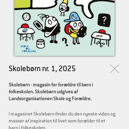
l
d
r
e
Skolebørn nr. 1, 2025
Skolebørn - magasin for forældre til børn i
folkeskolen. Skolebørn udgives af
Landsorganisationen Skole og Forældre.
I magasinet Skolebørn finder du den nyeste viden og
masser af inspiration til livet som forælder til et
barn i folkeskolen.