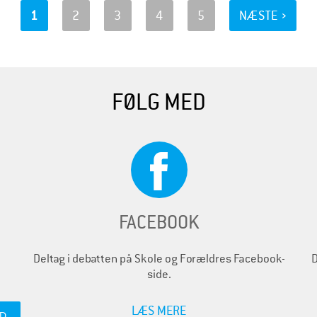
1
2
3
4
5
NÆSTE ›
FØLG MED
FACEBOOK
Deltag i debatten på Skole og Forældres Facebook-
D
side.
LÆS MERE