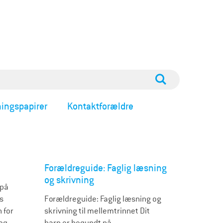
ingspapirer
Kontaktforældre
Forældreguide: Faglig læsning
og skrivning
 på
es
Forældreguide: Faglig læsning og
 for
skrivning til mellemtrinnet Dit
 og
barn er begyndt på