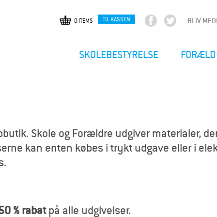
TIL KASSEN
BLIV ME
0 ITEMS
F
T
Gå
a
w
til
c
i
hovedindhold
SKOLEBESTYRELSE
FORÆLD
e
t
b
t
o
e
o
r
k
utik. Skole og Forældre udgiver materialer, der
erne kan enten købes i trykt udgave eller i elekt
s.
50 % rabat
på alle udgivelser.