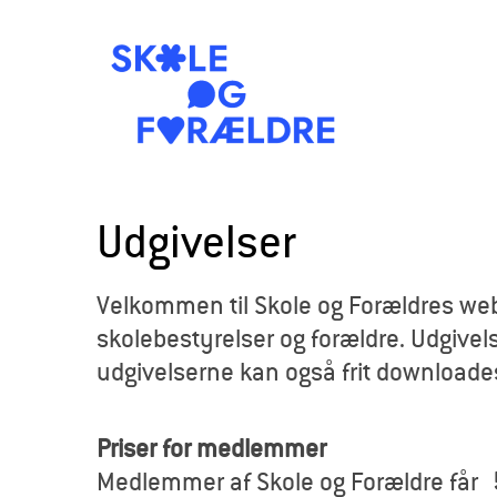
S
k
Udgivelser
o
Velkommen til Skole og Forældres webb
l
skolebestyrelser og forældre. Udgivels
e
udgivelserne kan også frit downloade
o
Priser for medlemmer
g
Medlemmer af Skole og Forældre får