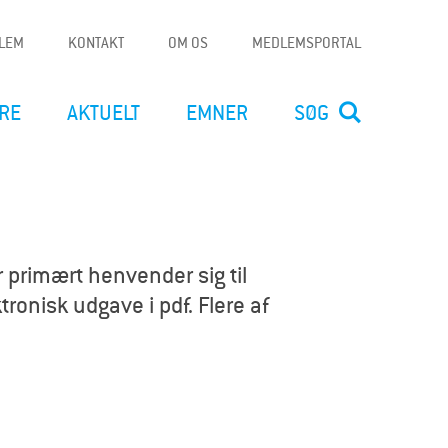
DLEM
KONTAKT
OM OS
MEDLEMSPORTAL
RE
AKTUELT
EMNER
SØG
 primært henvender sig til
ronisk udgave i pdf. Flere af