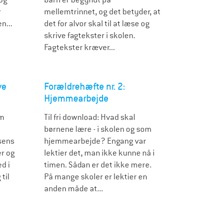
r
mellemtrinnet, og det betyder, at
n...
det for alvor skal til at læse og
skrive fagtekster i skolen.
Fagtekster kræver...
ve
Forældrehæfte nr. 2:
Hjemmearbejde
om
Til fri download: Hvad skal
børnene lære - i skolen og som
sens
hjemmearbejde? Engang var
r og
lektier det, man ikke kunne nå i
d i
timen. Sådan er det ikke mere.
til
På mange skoler er lektier en
anden måde at...