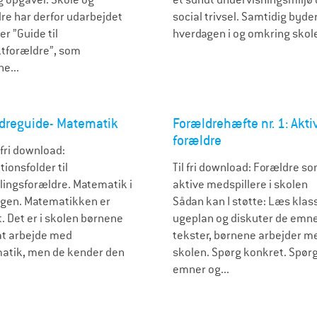
re har derfor udarbejdet
social trivsel. Samtidig byde
er ”Guide til
hverdagen i og omkring skole
tforældre”, som
e...
dreguide- Matematik
Forældrehæfte nr. 1: Akti
forældre
 fri download:
tionsfolder til
Til fri download: Forældre s
lingsforældre. Matematik i
aktive medspillere i skolen
gen. Matematikken er
Sådan kan I støtte: Læs klas
t. Det er i skolen børnene
ugeplan og diskuter de emne
at arbejde med
tekster, børnene arbejder me
tik, men de kender den
skolen. Spørg konkret. Spørg 
emner og...