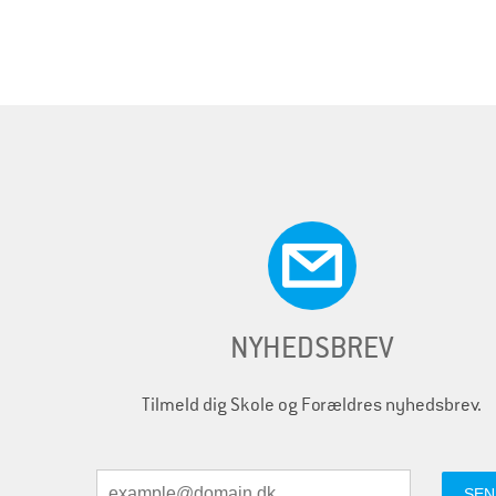
i
d
e
r
NYHEDSBREV
Tilmeld dig Skole og Forældres nyhedsbrev.