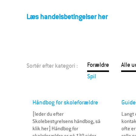
F
o
Læs handelsbetingelser her
r
æ
l
Forældre
Alle u
Sortér efter kategori :
d
Spil
r
e
Håndbog for skoleforældre
Guide
[leder du efter
Langt 
Skolebestyrelsens håndbog, så
kontak
klik her] Håndbog for
ofte e
skoleforældre er på 120 sider
rolle 