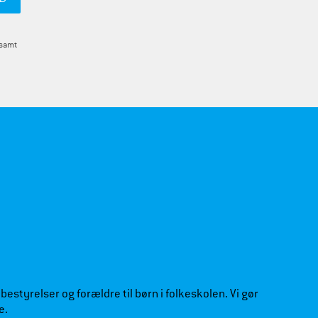
 samt
estyrelser og forældre til børn i folkeskolen. Vi gør
e.