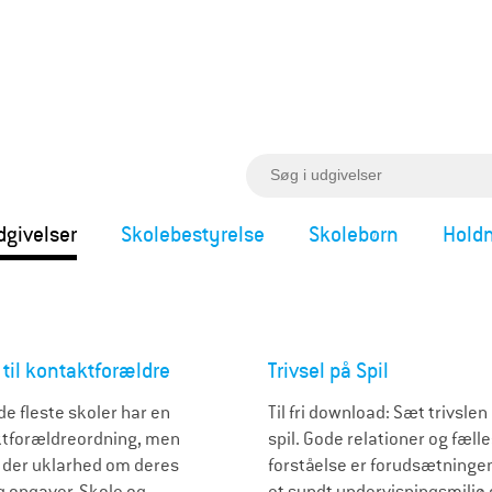
S
ø
g
dgivelser
Skolebestyrelse
Skolebørn
Holdn
 til kontaktforældre
Trivsel på Spil
de fleste skoler har en
Til fri download: Sæt trivslen
tforældreordning, men
spil. Gode relationer og fæll
r der uklarhed om deres
forståelse er forudsætningen
og opgaver. Skole og
et sundt undervisningsmiljø