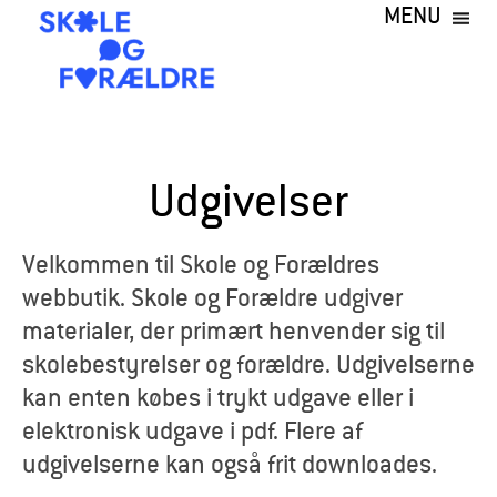
MENU
Gå
til
hovedindhold
S
k
Udgivelser
o
l
Velkommen til Skole og Forældres
webbutik. Skole og Forældre udgiver
e
materialer, der primært henvender sig til
o
skolebestyrelser og forældre. Udgivelserne
kan enten købes i trykt udgave eller i
g
elektronisk udgave i pdf. Flere af
F
udgivelserne kan også frit downloades.