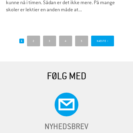
kunne nå i timen. Sådan er det ikke mere. På mange
skoler er lektier en anden måde at...
S
i
1
2
3
4
5
NÆSTE ›
d
e
r
FØLG MED
NYHEDSBREV