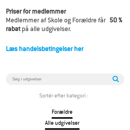
o
Priser for medlemmer
r
Medlemmer af Skole og Forældre får
50 %
æ
rabat
på alle udgivelser.
l
Læs handelsbetingelser her
d
r
e
S
ø
g
Sortér efter kategori :
Forældre
Alle udgivelser