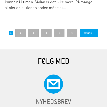
kunne nå i timen. Sådan er det ikke mere. På mange
skoler er lektier en anden måde at...
S
i
1
2
3
4
5
6
NÆSTE ›
d
e
r
FØLG MED
NYHEDSBREV