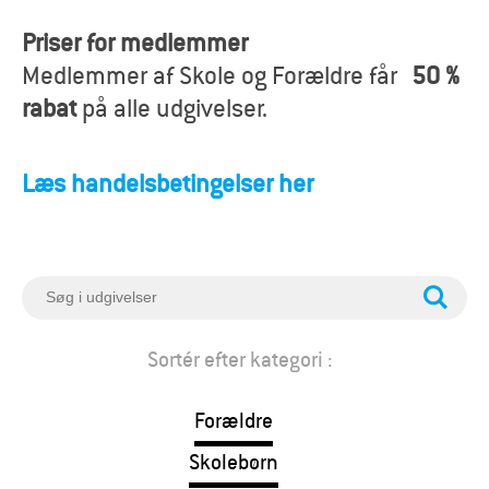
o
Priser for medlemmer
r
Medlemmer af Skole og Forældre får
50 %
æ
rabat
på alle udgivelser.
l
Læs handelsbetingelser her
d
r
e
S
ø
g
Sortér efter kategori :
Forældre
Skolebørn