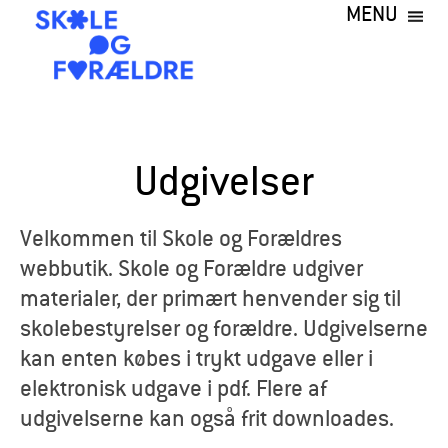
MENU
Gå
til
hovedindhold
S
k
Udgivelser
o
l
Velkommen til Skole og Forældres
webbutik. Skole og Forældre udgiver
e
materialer, der primært henvender sig til
o
skolebestyrelser og forældre. Udgivelserne
kan enten købes i trykt udgave eller i
g
elektronisk udgave i pdf. Flere af
F
udgivelserne kan også frit downloades.