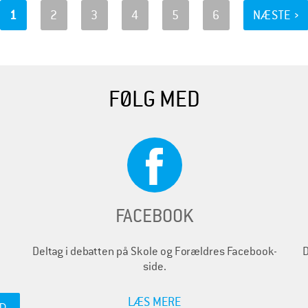
1
2
3
4
5
6
NÆSTE ›
FØLG MED
FACEBOOK
Deltag i debatten på Skole og Forældres Facebook-
D
side.
LÆS MERE