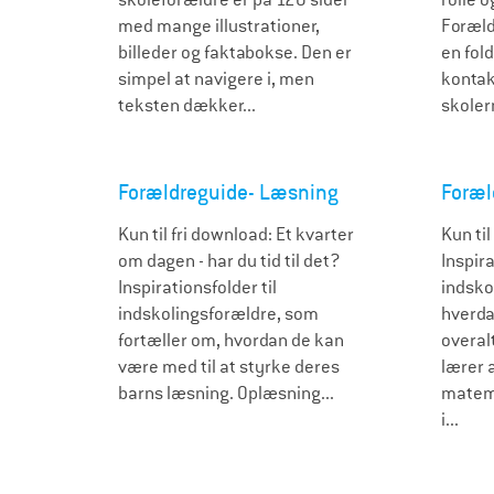
med mange illustrationer,
Foræld
billeder og faktabokse. Den er
en fold
simpel at navigere i, men
kontak
teksten dækker...
skolern
Forældreguide- Læsning
Foræl
Kun til fri download: Et kvarter
Kun til
om dagen - har du tid til det?
Inspira
Inspirationsfolder til
indsko
indskolingsforældre, som
hverda
fortæller om, hvordan de kan
overal
være med til at styrke deres
lærer 
barns læsning. Oplæsning...
matema
i...
S