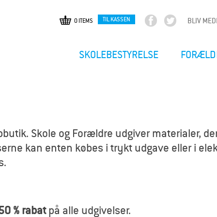
TIL KASSEN
BLIV ME
0 ITEMS
F
T
Gå
a
w
til
c
i
hovedindhold
SKOLEBESTYRELSE
FORÆLD
e
t
b
t
o
e
o
r
k
utik. Skole og Forældre udgiver materialer, der
erne kan enten købes i trykt udgave eller i elekt
s.
50 % rabat
på alle udgivelser.