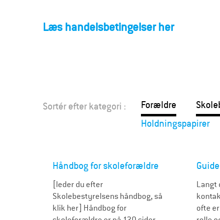
F
o
Læs handelsbetingelser her
r
æ
l
Forældre
Skole
Sortér efter kategori :
d
Holdningspapirer
r
e
Håndbog for skoleforældre
Guide
[leder du efter
Langt 
Skolebestyrelsens håndbog, så
kontak
klik her] Håndbog for
ofte e
skoleforældre er på 120 sider
rolle 