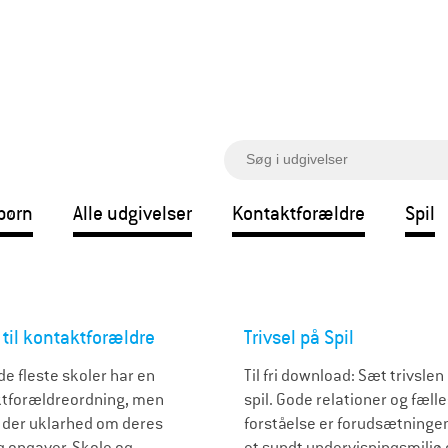
S
ø
g
børn
Alle udgivelser
Kontaktforældre
Spil
 til kontaktforældre
Trivsel på Spil
de fleste skoler har en
Til fri download: Sæt trivslen
tforældreordning, men
spil. Gode relationer og fæll
r der uklarhed om deres
forståelse er forudsætningen
og opgaver. Skole og
et sundt undervisningsmiljø