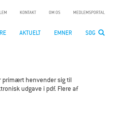
DLEM
KONTAKT
OM OS
MEDLEMSPORTAL
RE
AKTUELT
EMNER
SØG
 primært henvender sig til
ronisk udgave i pdf. Flere af