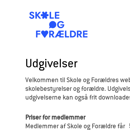
S
k
Udgivelser
o
Velkommen til Skole og Forældres webb
l
skolebestyrelser og forældre. Udgivels
e
udgivelserne kan også frit downloade
o
Priser for medlemmer
g
Medlemmer af Skole og Forældre får