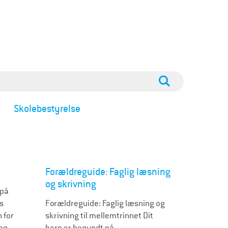
Skolebestyrelse
Forældreguide: Faglig læsning
og skrivning
 på
es
Forældreguide: Faglig læsning og
 for
skrivning til mellemtrinnet Dit
 og
barn er begyndt på