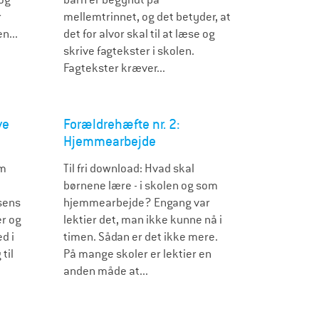
r
mellemtrinnet, og det betyder, at
n...
det for alvor skal til at læse og
skrive fagtekster i skolen.
Fagtekster kræver...
ve
Forældrehæfte nr. 2:
Hjemmearbejde
om
Til fri download: Hvad skal
børnene lære - i skolen og som
sens
hjemmearbejde? Engang var
r og
lektier det, man ikke kunne nå i
d i
timen. Sådan er det ikke mere.
til
På mange skoler er lektier en
anden måde at...