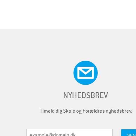
i
d
e
r
NYHEDSBREV
Tilmeld dig Skole og Forældres nyhedsbrev.