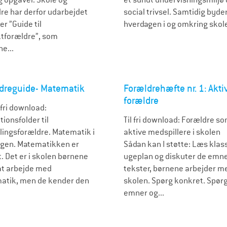
re har derfor udarbejdet
social trivsel. Samtidig byde
er ”Guide til
hverdagen i og omkring skole
tforældre”, som
e...
dreguide- Matematik
Forældrehæfte nr. 1: Akti
forældre
 fri download:
tionsfolder til
Til fri download: Forældre s
lingsforældre. Matematik i
aktive medspillere i skolen
gen. Matematikken er
Sådan kan I støtte: Læs klas
t. Det er i skolen børnene
ugeplan og diskuter de emne
at arbejde med
tekster, børnene arbejder me
tik, men de kender den
skolen. Spørg konkret. Spørg 
emner og...