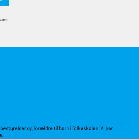
 samt
estyrelser og forældre til børn i folkeskolen. Vi gør
e.