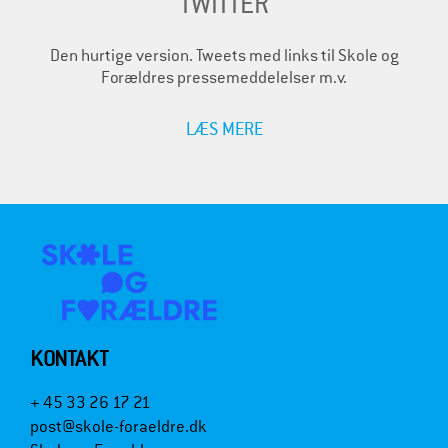
TWITTER
Den hurtige version. Tweets med links til Skole og
Forældres pressemeddelelser m.v.
LÆS MERE
KONTAKT
+ 45 33 26 17 21
post@skole-foraeldre.dk