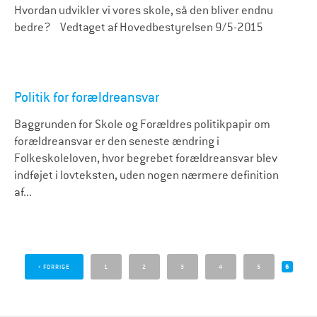
Hvordan udvikler vi vores skole, så den bliver endnu
bedre? Vedtaget af Hovedbestyrelsen 9/5-2015
Politik for forældreansvar
Baggrunden for Skole og Forældres politikpapir om
forældreansvar er den seneste ændring i
Folkeskoleloven, hvor begrebet forældreansvar blev
indføjet i lovteksten, uden nogen nærmere definition
af...
S
i
‹ FORRIGE
1
2
3
4
5
6
d
e