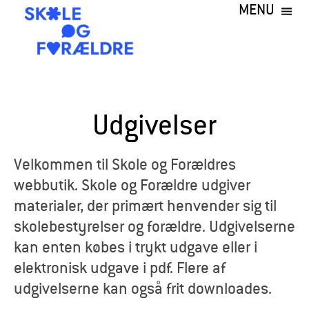
MENU
Gå
til
hovedindhold
S
k
Udgivelser
o
l
Velkommen til Skole og Forældres
webbutik. Skole og Forældre udgiver
e
materialer, der primært henvender sig til
o
skolebestyrelser og forældre. Udgivelserne
kan enten købes i trykt udgave eller i
g
elektronisk udgave i pdf. Flere af
F
udgivelserne kan også frit downloades.