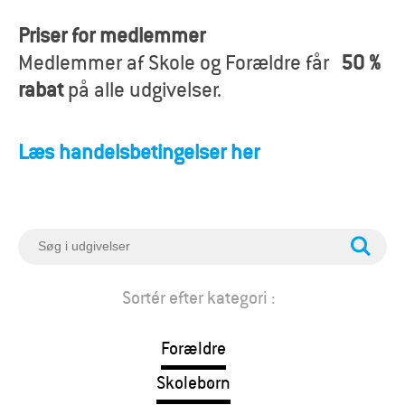
o
Priser for medlemmer
r
Medlemmer af Skole og Forældre får
50 %
æ
rabat
på alle udgivelser.
l
Læs handelsbetingelser her
d
r
e
S
ø
g
Sortér efter kategori :
Forældre
Skolebørn