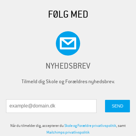
r
FØLG MED
NYHEDSBREV
Tilmeld dig Skole og Forældres nyhedsbrev.
Når du tilmelder dig, accepterer du
Skole og Forældre privatlivspolitik
, samt
Mailchimps privatlivspolitik