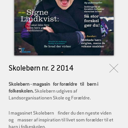
l
d
r
e
Skolebørn nr. 2 2014
Skolebørn - magasin for forældre til børn i
folkeskolen.
Skolebørn udgives af
Landsorganisationen Skole og Forældre.
I magasinet Skolebørn finder du den nyeste viden
og masser af inspiration til livet som forælder til et
barn i folkeskolen.