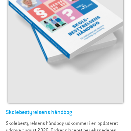
Skolebestyrelsens håndbog
Skolebestyrelsens håndbog udkommer i en opdateret
udgave august 2026. Ordrer placeret her ekspederes,