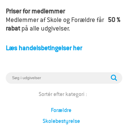
o
Priser for medlemmer
r
Medlemmer af Skole og Forældre får
50 %
æ
rabat
på alle udgivelser.
l
Læs handelsbetingelser her
d
r
e
S
ø
g
Sortér efter kategori :
Forældre
Skolebestyrelse