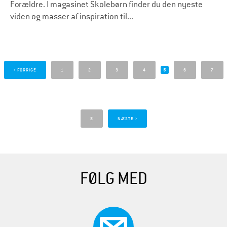
Forældre. I magasinet Skolebørn finder du den nyeste
viden og masser af inspiration til...
S
i
‹ FORRIGE
1
2
3
4
5
6
7
d
e
r
8
NÆSTE ›
FØLG MED