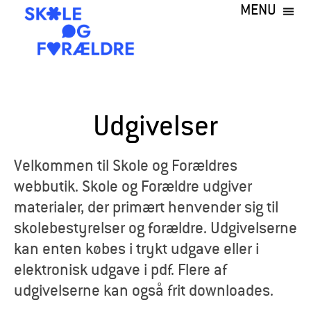
MENU
Gå
til
hovedindhold
S
k
Udgivelser
o
l
Velkommen til Skole og Forældres
webbutik. Skole og Forældre udgiver
e
materialer, der primært henvender sig til
o
skolebestyrelser og forældre. Udgivelserne
kan enten købes i trykt udgave eller i
g
elektronisk udgave i pdf. Flere af
F
udgivelserne kan også frit downloades.