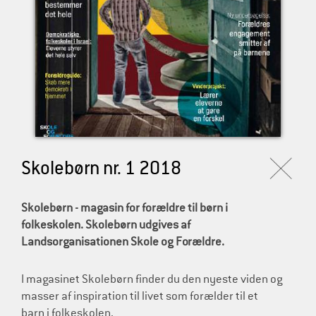
l
d
r
e
Skolebørn nr. 1 2018
Skolebørn - magasin for forældre til børn i
folkeskolen. Skolebørn udgives af
Landsorganisationen Skole og Forældre.
I magasinet Skolebørn finder du den nyeste viden og
masser af inspiration til livet som forælder til et
barn i folkeskolen.