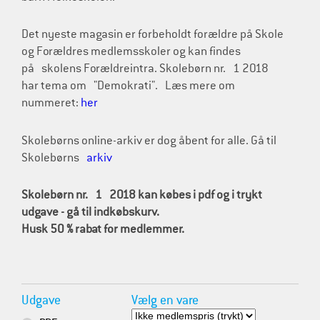
Det nyeste magasin er forbeholdt forældre på Skole
og Forældres medlemsskoler og kan findes
på skolens Forældreintra. Skolebørn nr. 1 2018
har tema om "Demokrati". Læs mere om
nummeret:
her
Skolebørns online-arkiv er dog åbent for alle. Gå til
Skolebørns
arkiv
Skolebørn nr. 1
2018 kan købes i pdf og i trykt
udgave - gå til indkøbskurv.
Husk 50 % rabat for medlemmer.
Udgave
Vælg en vare