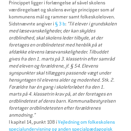
Princippet ligger i forlængelse af såvel skolens
værdiregelsæt og skolens øvrige principper som af
kommunens mål og rammer samt folkeskoleloven.
Sidstnævnte angiver i
§ 3 b
:
”Til elever i grundskolen
med læsevanskeligheder, der kan skyldes
ordblindhed, skal skolens leder tilbyde, at der
foretages en ordblindetest med henblik på at
afdække elevens læsevanskeligheder. Tilbuddet
gives fra den 1. marts på 3. klassetrin efter samråd
med eleven og forældrene, jf. § 54. Elevens
synspunkter skal tillægges passende vægt under
hensyntagen til elevens alder og modenhed. Stk. 2.
Forældre har én gang i skoleforløbet fra den 1.
marts på 4. klassetrin krav på, at der foretages en
ordblindetest af deres barn. Kommunalbestyrelsen
foretager ordblindetesten efter forældrenes
anmodning.”
I kapitel 14, punkt 108 i
Vejledning om folkeskolens
specialundervisning og anden specialpædagogisk