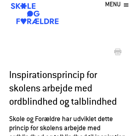
MENU
Gå
til
hovedindhold
S
k
o
l
e
Inspirationsprincip for
o
skolens arbejde med
g
ordblindhed og talblindhed
F
o
Skole og Forældre har udviklet dette
r
princip for skolens arbejde med
æ