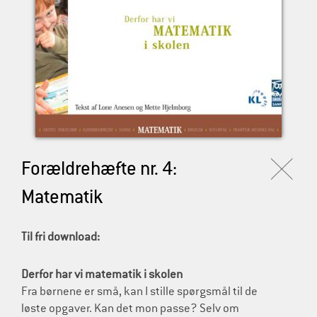
l
d
r
e
Forældrehæfte nr. 4:
Matematik
Til fri download:
Derfor har vi matematik i skolen
Fra børnene er små, kan I stille spørgsmål til de
løste opgaver. Kan det mon passe? Selv om