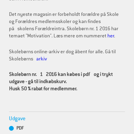
Det nyeste magasin er forbeholdt forældre på Skole
og Forældres medlemsskoler og kan findes
på skolens Forældreintra. Skolebørn nr. 1 2016 har
temaet "Motivation". Læs mere om nummeret
her
.
Skolebørns online-arkiv er dog åbent for alle. Gå til
Skolebørns
arkiv
Skolebørn nr. 1
2016 kan købes i pdf og i trykt
udgave - gå til indkøbskurv.
Husk 50 % rabat for medlemmer.
Udgave
PDF