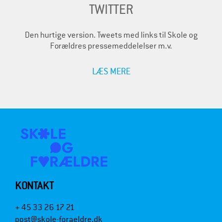
TWITTER
Den hurtige version. Tweets med links til Skole og
Forældres pressemeddelelser m.v.
LÆS MERE
KONTAKT
+ 45 33 26 17 21
post@skole-foraeldre.dk