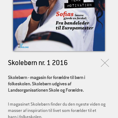
l
d
r
e
Skolebørn nr. 1 2016
Skolebørn - magasin for forældre til børn i
folkeskolen. Skolebørn udgives af
Landsorganisationen Skole og Forældre.
I magasinet Skolebørn finder du den nyeste viden og
masser af inspiration til livet som forælder til et
barn i folkeskolen.