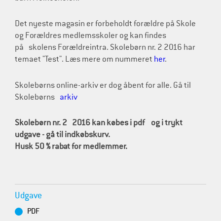
Det nyeste magasin er forbeholdt forældre på Skole
og Forældres medlemsskoler og kan findes
på skolens Forældreintra. Skolebørn nr. 2 2016 har
temaet "Test". Læs mere om nummeret
her
.
Skolebørns online-arkiv er dog åbent for alle. Gå til
Skolebørns
arkiv
Skolebørn nr. 2
2016 kan købes i pdf og i trykt
udgave - gå til indkøbskurv.
Husk 50 % rabat for medlemmer.
Udgave
PDF