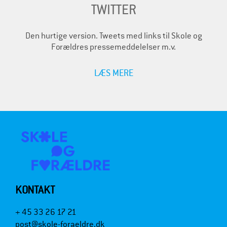
TWITTER
Den hurtige version. Tweets med links til Skole og
Forældres pressemeddelelser m.v.
LÆS MERE
KONTAKT
+ 45 33 26 17 21
post@skole-foraeldre.dk