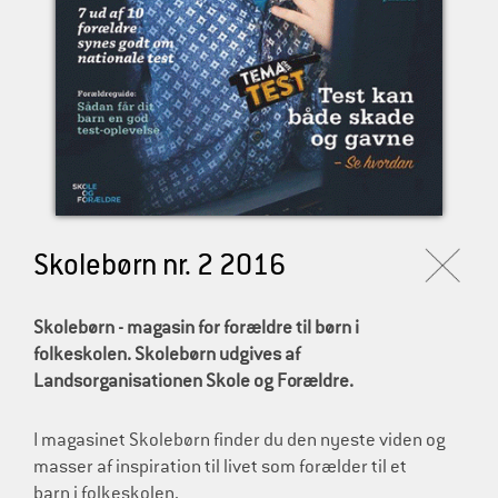
l
d
r
e
Skolebørn nr. 2 2016
Skolebørn - magasin for forældre til børn i
folkeskolen. Skolebørn udgives af
Landsorganisationen Skole og Forældre.
I magasinet Skolebørn finder du den nyeste viden og
masser af inspiration til livet som forælder til et
barn i folkeskolen.