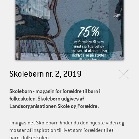
l
d
r
e
Skolebørn nr. 2, 2019
Skolebørn - magasin for forældre til børn i
folkeskolen. Skolebørn udgives af
Landsorganisationen Skole og Forældre.
I magasinet Skolebørn finder du den nyeste viden og
masser af inspiration til livet som forælder til et
barn i folkeskolen.