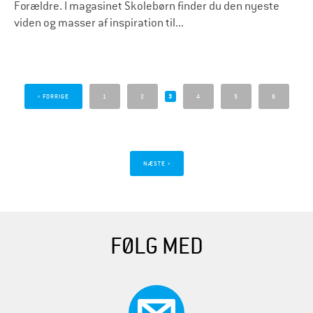
Forældre. I magasinet Skolebørn finder du den nyeste
viden og masser af inspiration til...
S
i
‹ FORRIGE
1
2
3
4
5
6
d
e
r
NÆSTE ›
FØLG MED