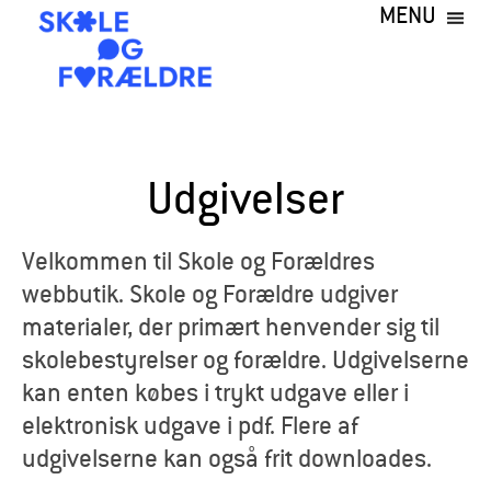
MENU
Gå
til
hovedindhold
S
k
Udgivelser
o
l
Velkommen til Skole og Forældres
webbutik. Skole og Forældre udgiver
e
materialer, der primært henvender sig til
o
skolebestyrelser og forældre. Udgivelserne
kan enten købes i trykt udgave eller i
g
elektronisk udgave i pdf. Flere af
F
udgivelserne kan også frit downloades.