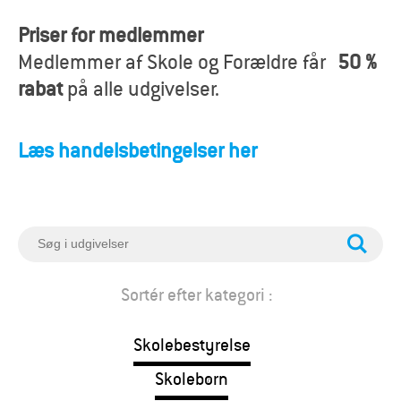
o
Priser for medlemmer
r
Medlemmer af Skole og Forældre får
50 %
æ
rabat
på alle udgivelser.
l
Læs handelsbetingelser her
d
r
e
S
ø
g
Sortér efter kategori :
Skolebestyrelse
Skolebørn