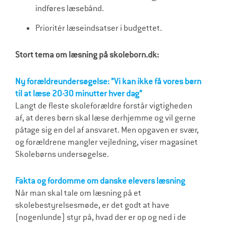
indføres læsebånd.
Prioritér læseindsatser i budgettet.
Stort tema om læsning på skoleborn.dk:
Ny forældreundersøgelse: ”Vi kan ikke få vores børn
til at læse 20-30 minutter hver dag”
Langt de fleste skoleforældre forstår vigtigheden
af, at deres børn skal læse derhjemme og vil gerne
påtage sig en del af ansvaret. Men opgaven er svær,
og forældrene mangler vejledning, viser magasinet
Skolebørns undersøgelse.
Fakta og fordomme om danske elevers læsning
Når man skal tale om læsning på et
skolebestyrelsesmøde, er det godt at have
(nogenlunde) styr på, hvad der er op og ned i de