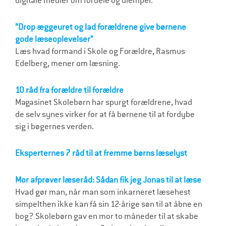
digitale medier om fordele og ulemper.
”Drop æggeuret og lad forældrene give børnene
gode læseoplevelser”
Læs hvad formand i Skole og Forældre, Rasmus
Edelberg, mener om læsning.
10 råd fra forældre til forældre
Magasinet Skolebørn har spurgt forældrene, hvad
de selv synes virker for at få børnene til at fordybe
sig i bøgernes verden.
Eksperternes 7 råd til at fremme børns læselyst
Mor afprøver læseråd: Sådan fik jeg Jonas til at læse
Hvad gør man, når man som inkarneret læsehest
simpelthen ikke kan få sin 12-årige søn til at åbne en
bog? Skolebørn gav en mor to måneder til at skabe