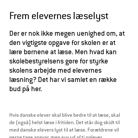
l
Frem elevernes læselyst
d
r
Der er nok ikke megen uenighed om, at
e
den vigtigste opgave for skolen er at
lære børnene at læse. Men hvad kan
skolebestyrelsens gøre for styrke
skolens arbejde med elevernes
læsning? Det har vi samlet en række
bud på her.
Hvis danske elever skal blive bedre til at læse, skal
de (også) helst læse i fritiden. Det står dog skidt til
med danske elevers lyst til at læse. Forældrene vil
gerne tage ansvar, men syv ud af ti oplever