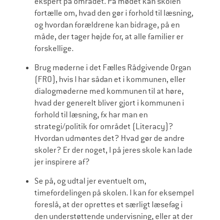
ekspert på området. På mødet kan skolen
fortælle om, hvad den gør i forhold til læsning,
og hvordan forældrene kan bidrage, på en
måde, der tager højde for, at alle familier er
forskellige.
Brug møderne i det Fælles Rådgivende Organ
(FRO), hvis I har sådan et i kommunen, eller
dialogmøderne med kommunen til at høre,
hvad der generelt bliver gjort i kommunen i
forhold til læsning, fx har man en
strategi/politik for området (Literacy)?
Hvordan udmøntes det? Hvad gør de andre
skoler? Er der noget, I på jeres skole kan lade
jer inspirere af?
Se på, og udtal jer eventuelt om,
timefordelingen på skolen. I kan for eksempel
foreslå, at der oprettes et særligt læsefag i
den understøttende undervisning, eller at der