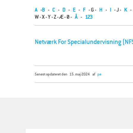
r
æ
A
-
B
-
C
-
D
-
E
-
F
- G -
H
-
I
- J -
K
-
W - X - Y - Z - Æ - Ø -
Å
-
123
l
d
r
Netværk For Specialundervisning (NF
e
senest opdateret den
15. maj 2024
af
pe