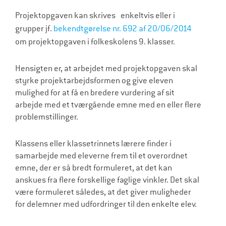
l
Projektopgaven kan skrives enkeltvis eller i
d
grupper jf.
bekendtgørelse nr. 692 af 20/06/2014
r
om projektopgaven i folkeskolens 9. klasser.
e
Hensigten er, at arbejdet med projektopgaven skal
styrke projektarbejdsformen og give eleven
mulighed for at få en bredere vurdering af sit
arbejde med et tværgående emne med en eller flere
problemstillinger.
Klassens eller klassetrinnets lærere finder i
samarbejde med eleverne frem til et overordnet
emne, der er så bredt formuleret, at det kan
anskues fra flere forskellige faglige vinkler. Det skal
være formuleret således, at det giver muligheder
for delemner med udfordringer til den enkelte elev.