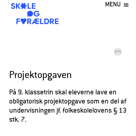
MENU
Gå
til
hovedindhold
S
k
o
l
e
Projektopgaven
o
g
På 9. klassetrin skal eleverne lave en
obligatorisk projektopgave som en del af
F
undervisningen jf. folkeskolelovens § 13
o
stk. 7.
r
æ