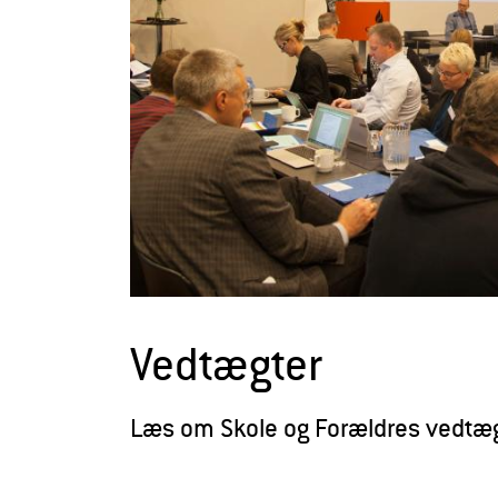
r
æ
l
d
r
e
Vedtægter
Læs om Skole og Forældres vedtæ