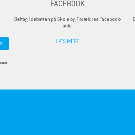
FACEBOOK
Deltag i debatten på Skole og Forældres Facebook-
D
side.
LÆS MERE
 samt