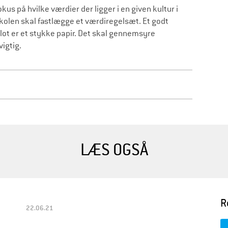
s på hvilke værdier der ligger i en given kultur i
 skolen skal fastlægge et værdiregelsæt. Et godt
blot er et stykke papir. Det skal gennemsyre
vigtig.
LÆS OGSÅ
R
22.06.21