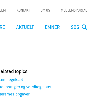
DLEM
KONTAKT
OM OS
MEDLEMSPORTAL
RE
AKTUELT
EMNER
SØG
elated topics
ærdiregelsæt
rdensregler og værdiregelsæt
ærernes opgaver