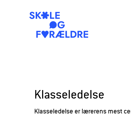
S
k
o
l
e
Klasseledelse
o
g
Klasseledelse er lærerens mest ce
F
o