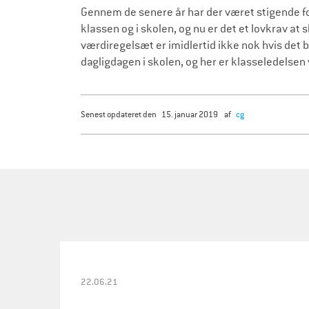
r
Gennem de senere år har der været stigende foku
æ
klassen og i skolen, og nu er det et lovkrav at
værdiregelsæt er imidlertid ikke nok hvis det 
l
dagligdagen i skolen, og her er klasseledelsen 
d
r
e
senest opdateret den
15. januar 2019
af
cg
22.06.21