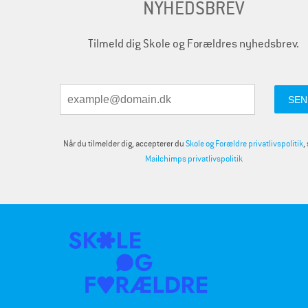
NYHEDSBREV
Tilmeld dig Skole og Forældres nyhedsbrev.
Når du tilmelder dig, accepterer du
Skole og Forældre privatlivspolitik
,
Mailchimps privatlivspolitik