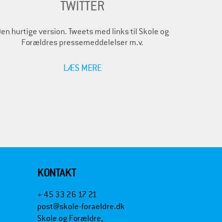
TWITTER
en hurtige version. Tweets med links til Skole og
Forældres pressemeddelelser m.v.
LÆS MERE
KONTAKT
+ 45 33 26 17 21
post@skole-foraeldre.dk
Skole og Forældre,