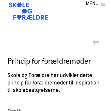
MENU
Gå
til
hovedindhold
S
k
o
l
e
Princip for forældremøder
o
g
Skole og Forældre har udviklet dette
princip for forældremøder til inspiration
F
til skolebestyrelserne.
o
r
æ